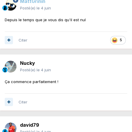
MattGrinin
Posté(e)
le 4 juin
Depuis le temps que je vous dis qu'il est nul
Citer
5
Nucky
Posté(e)
le 4 juin
Ça commence parfaitement !
Citer
david79
Posté(e)
le 4 juin