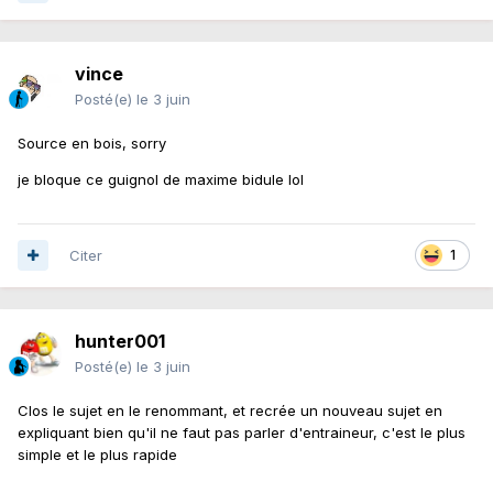
soit départs ou arrivées, je les regrouperai ici ->
vince
Posté(e)
le 3 juin
Source en bois, sorry
je bloque ce guignol de maxime bidule lol
Citer
1
hunter001
DITES-MOI SI CELA VOUS
Posté(e)
le 3 juin
CONVIENT
Clos le sujet en le renommant, et recrée un nouveau sujet en
expliquant bien qu'il ne faut pas parler d'entraineur, c'est le plus
simple et le plus rapide