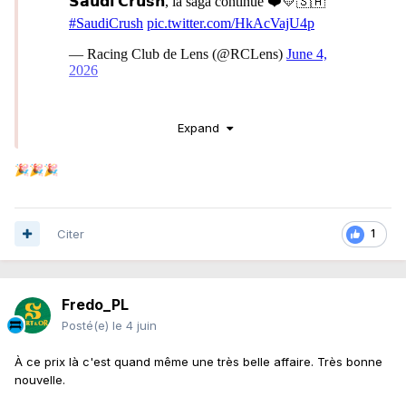
Allez, on garde Saud !
Expand
Une première bonne nouvelle
👍
🎉
🎉
🎉
Citer
1
Fredo_PL
Posté(e)
le 4 juin
À ce prix là c'est quand même une très belle affaire. Très bonne
nouvelle.