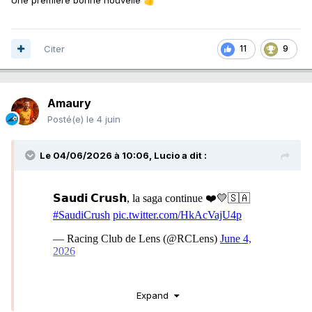
👍
Citer
11
9
Amaury
Posté(e)
le 4 juin
Le 04/06/2026 à 10:06,
Lucio
a dit :
Allez, on garde Saud !
Expand