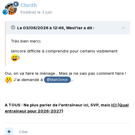
Clorith
Posté(e)
le 3 juin
Le 03/06/2026 à 12:46,
West'ier
a dit :
Très bien merci.
(encore difficile à comprendre pour certains visiblement
)
Oui, on va faire le ménage... Mais je ne sais pas comment faire !
J'ai demandé à
...
@MattGrinin
A TOUS : Ne plus parler de l'entraîneur ici, SVP, mais
ICI (Quel
entraîneur pour 2026-2027)
Et on garde ici les rumeurs, informations, concernant le
recrutement.
Citer
Ensuite, pour tout ce qui est annonces officielles, que ce