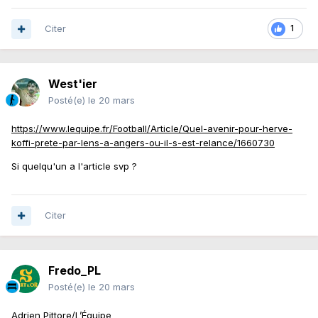
Citer
1
West'ier
Posté(e)
le 20 mars
https://www.lequipe.fr/Football/Article/Quel-avenir-pour-herve-
koffi-prete-par-lens-a-angers-ou-il-s-est-relance/1660730
Si quelqu'un a l'article svp ?
Citer
Fredo_PL
Posté(e)
le 20 mars
Adrien Pittore/L’Équipe