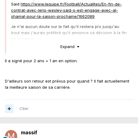
Said
https://www.lequipe.fr/Football/Actualites/En-fin-de-
contrat-avec-lens-wesley-said-s-est-engage-avec-al-
shamal-pour-la-saison-prochaine/1662089
Je n'ai aucun doute sur le fait qu'il restera pro jusqu'au
bout mais j'aurais préféré qu'il annonce sa décision à la fin
de la saison.
Expand
Il a signé pour 2 ans + 1 an en option.
D'ailleurs son retour est prévus pour quand ? Il fait actuellement
la meilleure saison de sa carrière.
Citer
massif