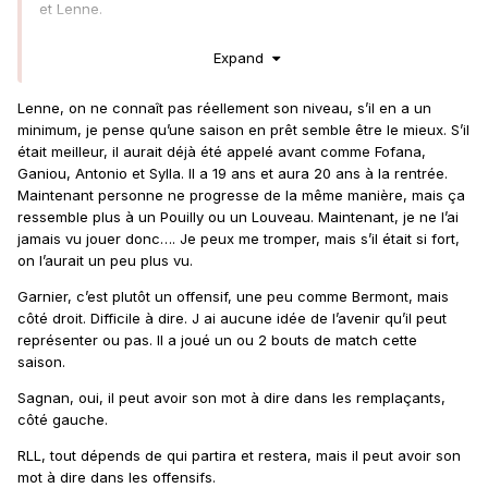
et Lenne.
Pas sûr donc qu'on recrute au poste de pistons avec Saud,
Expand
Aguilar, Udol, Garnier et Lenne.
Lenne, on ne connaît pas réellement son niveau, s’il en a un
minimum, je pense qu’une saison en prêt semble être le mieux. S’il
était meilleur, il aurait déjà été appelé avant comme Fofana,
Ganiou, Antonio et Sylla. Il a 19 ans et aura 20 ans à la rentrée.
Maintenant personne ne progresse de la même manière, mais ça
ressemble plus à un Pouilly ou un Louveau. Maintenant, je ne l’ai
jamais vu jouer donc…. Je peux me tromper, mais s’il était si fort,
on l’aurait un peu plus vu.
Garnier, c’est plutôt un offensif, une peu comme Bermont, mais
côté droit. Difficile à dire. J ai aucune idée de l’avenir qu’il peut
représenter ou pas. Il a joué un ou 2 bouts de match cette
saison.
Sagnan, oui, il peut avoir son mot à dire dans les remplaçants,
côté gauche.
RLL, tout dépends de qui partira et restera, mais il peut avoir son
mot à dire dans les offensifs.