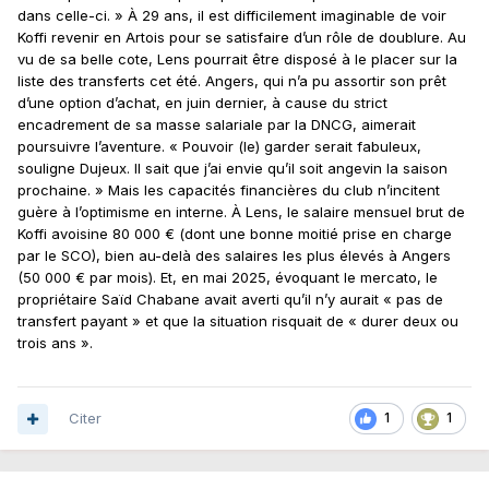
dans celle-ci. » À 29 ans, il est difficilement imaginable de voir
Koffi revenir en Artois pour se satisfaire d’un rôle de doublure. Au
vu de sa belle cote, Lens pourrait être disposé à le placer sur la
liste des transferts cet été. Angers, qui n’a pu assortir son prêt
d’une option d’achat, en juin dernier, à cause du strict
encadrement de sa masse salariale par la DNCG, aimerait
poursuivre l’aventure. « Pouvoir (le) garder serait fabuleux,
souligne Dujeux. Il sait que j’ai envie qu’il soit angevin la saison
prochaine. » Mais les capacités financières du club n’incitent
guère à l’optimisme en interne. À Lens, le salaire mensuel brut de
Koffi avoisine 80 000 € (dont une bonne moitié prise en charge
par le SCO), bien au-delà des salaires les plus élevés à Angers
(50 000 € par mois). Et, en mai 2025, évoquant le mercato, le
propriétaire Saïd Chabane avait averti qu’il n’y aurait « pas de
transfert payant » et que la situation risquait de « durer deux ou
trois ans ».
Citer
1
1