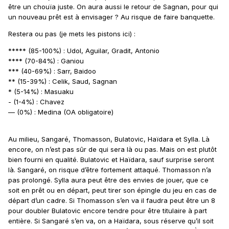
être un chouïa juste. On aura aussi le retour de Sagnan, pour qui
un nouveau prêt est à envisager ? Au risque de faire banquette.
Restera ou pas (je mets les pistons ici)
:
***** (85-100%) : Udol, Aguilar, Gradit, Antonio
**** (70-84%) : Ganiou
*** (40-69%) : Sarr, Baidoo
** (15-39%) : Celik, Saud, Sagnan
* (5-14%)
:
Masuaku
- (1-4%)
: Chavez
— (0%) : Medina (OA obligatoire)
Au milieu, Sangaré, Thomasson, Bulatovic, Haïdara et Sylla. Là
encore, on n’est pas sûr de qui sera là ou pas. Mais on est plutôt
bien fourni en qualité. Bulatovic et Haïdara, sauf surprise seront
là. Sangaré, on risque d’être fortement attaqué. Thomasson n’a
pas prolongé. Sylla aura peut être des envies de jouer, que ce
soit en prêt ou en départ, peut tirer son épingle du jeu en cas de
départ d’un cadre. Si Thomasson s’en va il faudra peut être un 8
pour doubler Bulatovic encore tendre pour être titulaire à part
entière. Si Sangaré s’en va, on a Haïdara, sous réserve qu’il soit