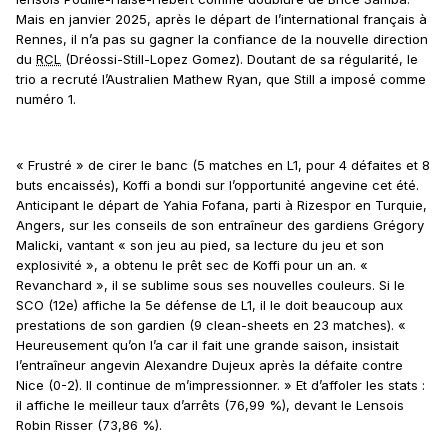
Mais en janvier 2025, après le départ de l’international français à
Rennes, il n’a pas su gagner la confiance de la nouvelle direction
du
RCL
(Dréossi-Still-Lopez Gomez). Doutant de sa régularité, le
trio a recruté l’Australien Mathew Ryan, que Still a imposé comme
numéro 1.
« Frustré » de cirer le banc (5 matches en L1, pour 4 défaites et 8
buts encaissés), Koffi a bondi sur l’opportunité angevine cet été.
Anticipant le départ de Yahia Fofana, parti à Rizespor en Turquie,
Angers, sur les conseils de son entraîneur des gardiens Grégory
Malicki, vantant « son jeu au pied, sa lecture du jeu et son
explosivité », a obtenu le prêt sec de Koffi pour un an. «
Revanchard », il se sublime sous ses nouvelles couleurs. Si le
SCO (12e) affiche la 5e défense de L1, il le doit beaucoup aux
prestations de son gardien (9 clean-sheets en 23 matches). «
Heureusement qu’on l’a car il fait une grande saison, insistait
l’entraîneur angevin Alexandre Dujeux après la défaite contre
Nice (0-2). Il continue de m’impressionner. » Et d’affoler les stats :
il affiche le meilleur taux d’arrêts (76,99 %), devant le Lensois
Robin Risser (73,86 %).