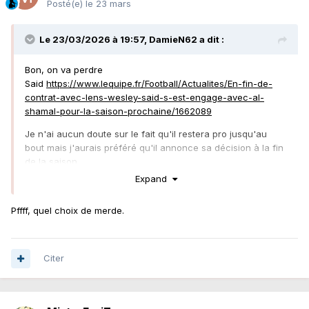
Posté(e)
le 23 mars
Le 23/03/2026 à 19:57,
DamieN62
a dit :
Bon, on va perdre
Said
https://www.lequipe.fr/Football/Actualites/En-fin-de-
contrat-avec-lens-wesley-said-s-est-engage-avec-al-
shamal-pour-la-saison-prochaine/1662089
Je n'ai aucun doute sur le fait qu'il restera pro jusqu'au
bout mais j'aurais préféré qu'il annonce sa décision à la fin
de la saison.
Expand
Pffff, quel choix de merde.
Citer