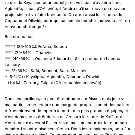
retour de Koyalipou pour lequel je ne vois pas d’avenir à Lens.
Agbonifo, si pas d’OA levée, il faudra qu’il se trouve un nouveau
projet sinon il va faire banquette. On aura aussi les retours de
Capuano et Diliwidi, pour qui ça semble bouché (nouveau prêt ou
nouveau challenge ?)
Restera ou pas
***** (85-100%): Fofana, Sotoca
**** (70-84%) : Thauvin
*** (40-69%) : Odsonne Edouard et Sima ; retour de Labeau-
Lascary
** (15-39%) : Saïd, Bermont, Saint-Maximin
* (5-14%) : Koyalipou, Agbonifo, Capuano, Diliwidi
- (1-4%) : Zaroury, Fulgini (OA probablement levée)
Dans les gardiens, on peut être attaqué sur Risser, mais je le vois
mal partir, il a un encore une marge de progression et des paliers
à franchir avant de taper à la porte des plus grandes équipes, et
c’est dans son intérêt de rester. On aura le retour de Koffi, qui
n’aura pas d’avenir si Risser reste, mais qui pourrait faire un bon
numéro 1 si notre alsacien s’en va. Dans les remplaçants, on a 2 «
vieux » dont un blessé. En en gardant un seul, ça suffira. Sans