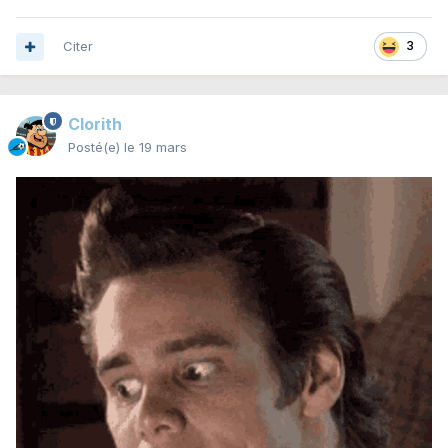
Citer
3
Clorith
Posté(e)
le 19 mars