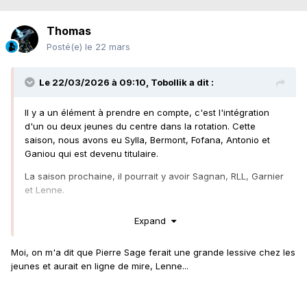
Thomas
Posté(e)
le 22 mars
Le 22/03/2026 à 09:10,
Tobollik
a dit :
Il y a un élément à prendre en compte, c'est l'intégration
d'un ou deux jeunes du centre dans la rotation. Cette
saison, nous avons eu Sylla, Bermont, Fofana, Antonio et
Ganiou qui est devenu titulaire.
La saison prochaine, il pourrait y avoir Sagnan, RLL, Garnier
et Lenne.
Pas sûr donc qu'on recrute au poste de pistons avec Saud,
Expand
Aguilar, Udol, Garnier et Lenne.
Moi, on m'a dit que Pierre Sage ferait une grande lessive chez les
jeunes et aurait en ligne de mire, Lenne...