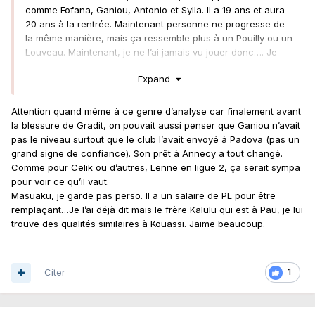
comme Fofana, Ganiou, Antonio et Sylla. Il a 19 ans et aura
20 ans à la rentrée. Maintenant personne ne progresse de
la même manière, mais ça ressemble plus à un Pouilly ou un
Louveau. Maintenant, je ne l’ai jamais vu jouer donc…. Je
peux me tromper, mais s’il était si fort, on l’aurait un peu
Expand
plus vu.
Attention quand même à ce genre d’analyse car finalement avant
la blessure de Gradit, on pouvait aussi penser que Ganiou n’avait
pas le niveau surtout que le club l’avait envoyé à Padova (pas un
grand signe de confiance). Son prêt à Annecy a tout changé.
Comme pour Celik ou d’autres, Lenne en ligue 2, ça serait sympa
pour voir ce qu’il vaut.
Masuaku, je garde pas perso. Il a un salaire de PL pour être
remplaçant…Je l’ai déjà dit mais le frère Kalulu qui est à Pau, je lui
trouve des qualités similaires à Kouassi. Jaime beaucoup.
Citer
1