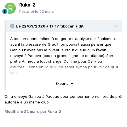
Ruka-2
Posté(e)
le 22 mars
Le 22/03/2026 à 17:17,
tibocm1
a dit :
Attention quand même à ce genre d’analyse car finalement
avant la blessure de Gradit, on pouvait aussi penser que
Ganiou n’avait pas le niveau surtout que le club l’avait
envoyé à Padova (pas un grand signe de confiance). Son
prêt à Annecy a tout changé. Comme pour Celik ou
d’autres, Lenne en ligue 2, ça serait sympa pour voir ce qu’il
vaut.
Masuaku, je garde pas perso. Il a un salaire de PL pour être
Expand
remplaçant…Je l’ai déjà dit mais le frère Kalulu qui est à
Pau, je lui trouve des qualités similaires à Kouassi. Jaime
beaucoup.
On a envoyé Ganiou à Padoue pour contourner le nombre de prêt
autorisé à un même club.
Modifié
le 22 mars
par Ruka-2