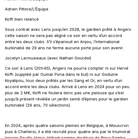
Adrien Pittore/L’Équipe
Koffi bien relancé
Sous contrat avec Lens jusqu’en 2028, le gardien prêté à Angers
cette saison ne sera pas aligné ce soir en vertu d’un accord
entre les deux clubs. S’il s’épanouit en Anjou, l’international
burkinabé de 29 ans ne ferme aucune porte pour son avenir.
Jocelyn Lermusieaux (avec Nathan Gourdol)
Ce soir à Lens (20 h 45), Angers ne pourra compter ni sur Hervé
Koffi (suppléé par Oumar Pona dans le but) ni sur Goduine
Koyalipou, tous deux prêtés par les Sang et Or, en vertu d’un
accord entre les deux clubs. Arrivé à Lens en 2024 pour un peu
plus de 2 M€, Koffi ne foulera donc pas une pelouse qui s’est
jusqu’à présent révélée un jardin semé d’épines pour le gardien
burkinabé (29 ans, 70 sélections).
En 2024, après quatre saisons pleines en Belgique, à Mouscron
puis à Charleroi, il a été recruté pour quatre ans par le triumvirat
lensois Pouille-Haise-Hébert comme doublure de Brice Samba.