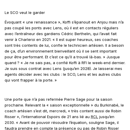
Le SCO veut le garder
Évoquant « une renaissance », Koffi s’épanouit en Anjou mais n’a
pas coupé les ponts avec Lens, où il est en contacts réguliers
avec l’entraîneur des gardiens Cédric Berthelin, qui l’avait fait
venir à Charleroi en 2021. « Il est super heureux, ses coaches
sont très contents de lui, confie le technicien artésien. Il a besoin
de ça, d’un environnement bienveillant où il se sent important
pour être performant. Et c’est ce qu’il a trouvé là-bas. » Jusque
quand ? « Je ne sais pas, a confié Koffi à RFI le week-end dernier.
Je suis sous contrat avec Lens (jusqu’en 2028). Je laisserai mes
agents décider avec les clubs : le SCO, Lens et les autres clubs
qui vont frapper à la porte. »
Une porte que n’a pas refermée Pierre Sage pour la saison
prochaine. Relevant la « saison exceptionnelle » du Burkinabé, le
coach artésien s’est dit, mercredi, « très content aussi de Robin
Risser », l’international Espoirs de 21 ans lié au
RCL
jusqu’en
2030. « Avant de pouvoir résoudre l’équation, souligne Sage, il
faudra prendre en compte la présence ou pas de Robin Risser