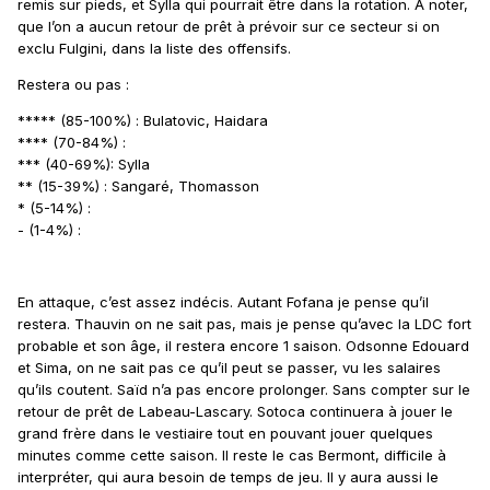
remis sur pieds, et Sylla qui pourrait être dans la rotation. À noter,
que l’on a aucun retour de prêt à prévoir sur ce secteur si on
exclu Fulgini, dans la liste des offensifs.
Restera ou pas
:
***** (85-100%) : Bulatovic, Haidara
**** (70-84%) :
*** (40-69%): Sylla
** (15-39%) : Sangaré, Thomasson
* (5-14%)
:
- (1-4%)
:
En attaque, c’est assez indécis. Autant Fofana je pense qu’il
restera. Thauvin on ne sait pas, mais je pense qu’avec la LDC fort
probable et son âge, il restera encore 1 saison. Odsonne Edouard
et Sima, on ne sait pas ce qu’il peut se passer, vu les salaires
qu’ils coutent. Saïd n’a pas encore prolonger. Sans compter sur le
retour de prêt de Labeau-Lascary. Sotoca continuera à jouer le
grand frère dans le vestiaire tout en pouvant jouer quelques
minutes comme cette saison. Il reste le cas Bermont, difficile à
interpréter, qui aura besoin de temps de jeu. Il y aura aussi le