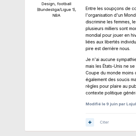
Design, football
Entre les soupçons de cor
(Bundesliga/Ligue 1),
l'organisation d'un Mondi
NBA
discrimine les femmes, le
plusieurs milliers sont m
mondial pour jouer en hi
liées aux libertés indivi
pire est derrière nous.
Je n'ai aucune sympathie
mais les États-Unis ne se
Coupe du monde moins dé
également des soucis ma
règles pour plaire au pu
contexte politique génér
Modifié
le 9 juin
par Loju
Citer