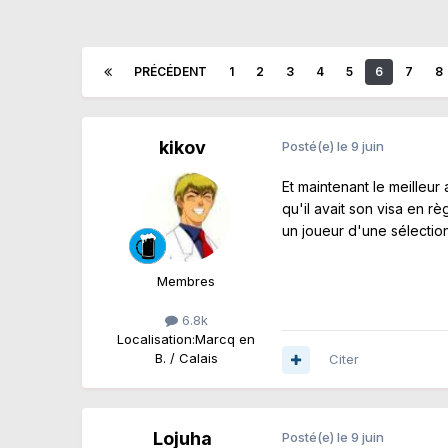
PRÉCÉDENT
1
2
3
4
5
6
7
8
kikov
Posté(e)
le 9 juin
Et maintenant le meilleur 
qu'il avait son visa en rè
un joueur d'une sélect
Membres
6.8k
Localisation:
Marcq en
B. / Calais
Citer
Lojuha
Posté(e)
le 9 juin