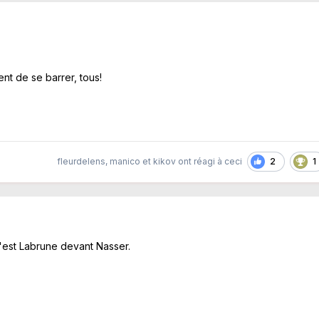
s
cent de se barrer, tous!
2
1
fleurdelens
,
manico
et
kikov
ont réagi à ceci
'est Labrune devant Nasser.