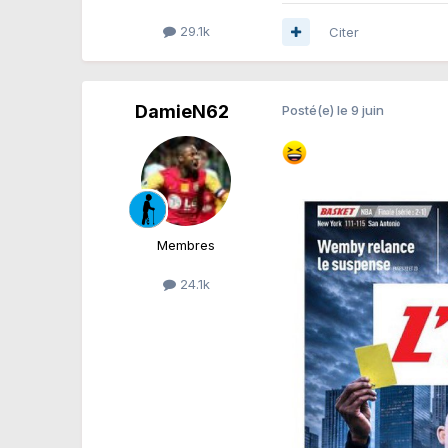
29.1k
Citer
DamieN62
Posté(e)
le 9 juin
Membres
24.1k