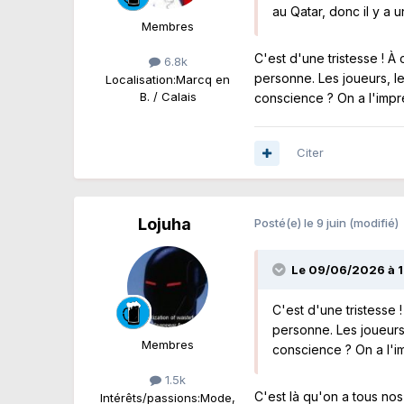
au Qatar, donc il y a 
Membres
C'est d'une tristesse ! À
6.8k
personne. Les joueurs, le
Localisation:
Marcq en
B. / Calais
conscience ? On a l'impr
Citer
Lojuha
Posté(e)
le 9 juin
(modifié)
Le 09/06/2026 à 1
C'est d'une tristesse 
personne. Les joueurs,
Membres
conscience ? On a l'i
1.5k
C'est là qu'on a tous nos 
Intérêts/passions:
Mode,