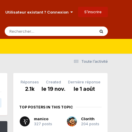
S’inscrire
Utilisateur existant ? Connexion
Toute l’activité
Réponses
Created
Dernière réponse
2.1k
le 19 nov.
le 1 août
TOP POSTERS IN THIS TOPIC
manico
Clorith
327 posts
204 posts