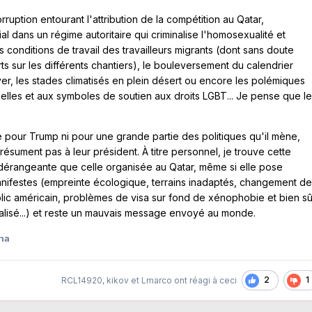
ruption entourant l'attribution de la compétition au Qatar,
al dans un régime autoritaire qui criminalise l'homosexualité et
s conditions de travail des travailleurs migrants (dont sans doute
orts sur les différents chantiers), le bouleversement du calendrier
ver, les stades climatisés en plein désert ou encore les polémiques
duelles et aux symboles de soutien aux droits LGBT... Je pense que l
 pour Trump ni pour une grande partie des politiques qu'il mène,
 résument pas à leur président. À titre personnel, je trouve cette
rangeante que celle organisée au Qatar, même si elle pose
nifestes (empreinte écologique, terrains inadaptés, changement d
blic américain, problèmes de visa sur fond de xénophobie et bien sû
alisé...) et reste un mauvais message envoyé au monde.
ha
2
1
RCL14920
,
kikov
et
Lmarco
ont réagi à ceci