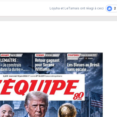
2
Lojuha
et
LeTarnais
ont réagi à ceci