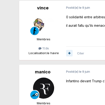
vince
Posté(e)
le 9 juin
0 solidarité entre arbitre
il aurait fallu qu’ils mena
Membres
11.6k
Localisation:
le havre
Citer
manico
Posté(e)
le 9 juin
Infantino devant Trump c
Membres