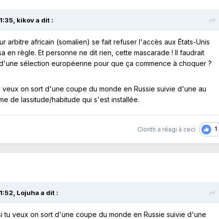
1:35,
kikov
a dit :
ur arbitre africain (somalien) se fait refuser l'accès aux États-Unis
isa en règle. Et personne ne dit rien, cette mascarade ! Il faudrait
r d'une sélection européenne pour que ça commence à choquer ?
tu veux on sort d'une coupe du monde en Russie suivie d'une au
me de lassitude/habitude qui s'est installée.
1
Clorith
a réagi à ceci
1:52,
Lojuha
a dit :
i tu veux on sort d'une coupe du monde en Russie suivie d'une