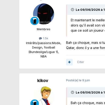
Le 09/06/2026 à 1
Et maintenant le meille
alors qu'il avait son v
Membres
que ce soit un joueu
1.5k
Bah ça choque, mais si 
Intérêts/passions:
Mode,
Design, football
Qatar, donc il y a une for
(Bundesliga/Ligue 1),
NBA
Citer
kikov
Posté(e)
le 9 juin
Le 09/06/2026 à 1
Bah ça choque, mais s