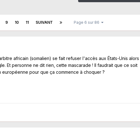
9
10
11
SUIVANT
Page 6 sur 86
arbitre africain (somalien) se fait refuser l'accès aux États-Unis alors
gle. Et personne ne dit rien, cette mascarade ! Il faudrait que ce soit
ion européenne pour que ça commence à choquer ?