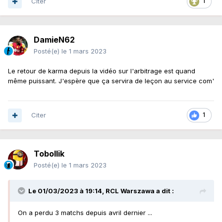
Citer
1
change déjà tout sans parler des occasions qu'on a....
CQFD
DamieN62
Posté(e)
le 1 mars 2023
Le retour de karma depuis la vidéo sur l'arbitrage est quand
même puissant. J'espère que ça servira de leçon au service com'
Citer
1
Tobollik
Posté(e)
le 1 mars 2023
Le 01/03/2023 à 19:14,
RCL Warszawa
a dit :
On a perdu 3 matchs depuis avril dernier ...