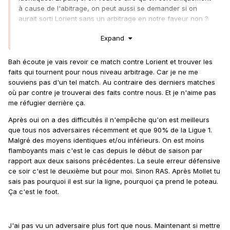
à cause de l'abitrage, on peut aussi se demander si on
aurait sorti Lorient sans un arbitrage en notre faveur non ?
Personne ne dit non plus qu'on doit terrasser tout le monde,
Expand
comme si on était le PSG. On constate juste que depuis 2
mois, on est plus capable de faire la différence, alors qu'on
Bah écoute je vais revoir ce match contre Lorient et trouver les
domine les matchs et que le scenario se répète encore et
faits qui tournent pour nous niveau arbitrage. Car je ne me
encore et encore, peu importe l'adversaire, sans qu'on
souviens pas d'un tel match. Au contraire des derniers matches
arrive à trouver la solution. Ca c'est quand même assez
où par contre je trouverai des faits contre nous. Et je n'aime pas
factuel
me réfugier derrière ça.
Après oui on a des difficultés il n'empêche qu'on est meilleurs
que tous nos adversaires récemment et que 90% de la Ligue 1.
Malgré des moyens identiques et/ou inférieurs. On est moins
flamboyants mais c'est le cas depuis le début de saison par
rapport aux deux saisons précédentes. La seule erreur défensive
ce soir c'est le deuxième but pour moi. Sinon RAS. Après Mollet tu
sais pas pourquoi il est sur la ligne, pourquoi ça prend le poteau.
Ça c'est le foot.
J'ai pas vu un adversaire plus fort que nous. Maintenant si mettre