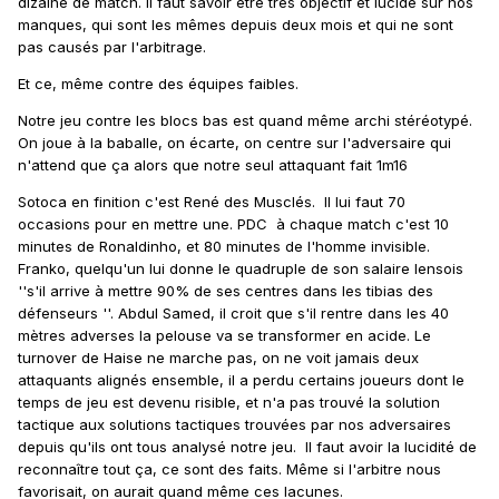
dizaine de match. Il faut savoir être très objectif et lucide sur nos
manques, qui sont les mêmes depuis deux mois et qui ne sont
pas causés par l'arbitrage.
Et ce, même contre des équipes faibles.
Notre jeu contre les blocs bas est quand même archi stéréotypé.
On joue à la baballe, on écarte, on centre sur l'adversaire qui
n'attend que ça alors que notre seul attaquant fait 1m16
Sotoca en finition c'est René des Musclés. Il lui faut 70
occasions pour en mettre une. PDC à chaque match c'est 10
minutes de Ronaldinho, et 80 minutes de l'homme invisible.
Franko, quelqu'un lui donne le quadruple de son salaire lensois
''s'il arrive à mettre 90% de ses centres dans les tibias des
défenseurs ''. Abdul Samed, il croit que s'il rentre dans les 40
mètres adverses la pelouse va se transformer en acide. Le
turnover de Haise ne marche pas, on ne voit jamais deux
attaquants alignés ensemble, il a perdu certains joueurs dont le
temps de jeu est devenu risible, et n'a pas trouvé la solution
tactique aux solutions tactiques trouvées par nos adversaires
depuis qu'ils ont tous analysé notre jeu. Il faut avoir la lucidité de
reconnaître tout ça, ce sont des faits. Même si l'arbitre nous
favorisait, on aurait quand même ces lacunes.