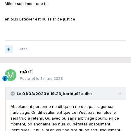
Même sentiment que toi.
en plus Letexier est huissier de justice
Plutôt intriguant que ce soit toujours les mêmes arbitres
Citer
avec qui il y a des problèmes : Turpin, Letexier, Wattelier,
Frappart.
Et l'arbitre du derby sera... Letexier. Misez sur Lille.
mArT
Ces matchs ne se jouent à rien donc oui quand l'arbitre
Posté(e)
le 1 mars 2023
n'est pas partial ça change énormément de choses.
Le 01/03/2023 à 19:26,
karldu91
a dit :
Absolument personne ne dit qu'on ne doit pas rager sur
l'arbitrage. On dit seulement que ce n'est pas non plus le
seul truc à retenir. Qu'avec ou sans arbitrage pourri, en ce
moment, on enchaine les nuls ou défaites absolument
identiques. Et puis, si on veut se dire qu'on sort uniquement