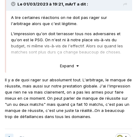
Le 01/03/2023 à 19:21,
mArT
a dit :
A lire certaines réactions on ne doit pas rager sur
l'arbitrage alors que c'est légitime.
L'impression qu'on doit terrasser tous nos adversaires et
qu'on est le PSG. On n'est ni à notre place vis-à-vis du
budget, ni même vis-à-vis de l'effectif. Alors oui quand les
matches sont plus durs ça change beaucoup de choses.
Maintenant entre le péno sifflé pour Nantes et pas celui
Expand
pour Lens. Alors qu'il y a coup à la tête par rapport à un
croque en jambe, bon ..
Il y a de quoi rager sur absolument tout. L'arbitrage, le manque de
Derrière on ne parle pas du poteau, de la frappe de Sotoca.
réussite, mais aussi sur notre prestation globale. J'ai l'impression
que rien ne va mais clairement, on a pas les armes pour faire
Mais on est nuls et on méritait de perdre... Je veux bien qu'il
mieux en ce moment. On peut parler de manque de réussite sur
y ait des pessimistes. Mais la mauvaise foi faut arrêter cinq
"un ou deux matchs" mais quand ça fait 10 matchs, c'est pas un
minutes.
manque de réussite, c'est une juste ta réalité...On a beaucoup
trop de défaillances dans tous les domaines.
Si on est arbitré comme Nantes ce soir ? Bah ils n'ont pas le
péno sur Gana et nous on a le péno sur Danso. Et là ça