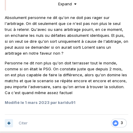
Expand
Maintenant entre le péno sifflé pour Nantes et pas celui
pour Lens. Alors qu'il y a coup à la tête par rapport à un
Absolument personne ne dit qu'on ne doit pas rager sur
croque en jambe, bon ..
l'arbitrage. On dit seulement que ce n'est pas non plus le seul
Derrière on ne parle pas du poteau, de la frappe de Sotoca.
truc à retenir. Qu'avec ou sans arbitrage pourri, en ce moment,
on enchaine les nuls ou défaites absolument identiques. Et puis,
Mais on est nuls et on méritait de perdre... Je veux bien qu'il
si on veut se dire qu'on sort uniquement à cause de l'abitrage, on
y ait des pessimistes. Mais la mauvaise foi faut arrêter cinq
peut aussi se demander si on aurait sorti Lorient sans un
minutes.
arbitrage en notre faveur non ?
Personne ne dit non plus qu'on doit terrasser tout le monde,
comme si on était le PSG. On constate juste que depuis 2 mois,
Si on est arbitré comme Nantes ce soir ? Bah ils n'ont pas le
on est plus capable de faire la différence, alors qu'on domine les
péno sur Gana et nous on a le péno sur Danso. Et là ça
matchs et que le scenario se répète encore et encore et encore,
change déjà tout sans parler des occasions qu'on a....
peu importe l'adversaire, sans qu'on arrive à trouver la solution.
CQFD
Ca c'est quand même assez factuel
Modifié
le 1 mars 2023
par karldu91
Citer
3