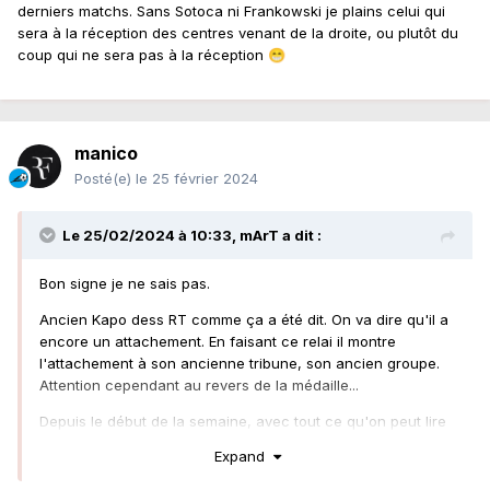
derniers matchs. Sans Sotoca ni Frankowski je plains celui qui
sera à la réception des centres venant de la droite, ou plutôt du
coup qui ne sera pas à la réception
😁
manico
Posté(e)
le 25 février 2024
Le 25/02/2024 à 10:33,
mArT
a dit :
Bon signe je ne sais pas.
Ancien Kapo dess RT comme ça a été dit. On va dire qu'il a
encore un attachement. En faisant ce relai il montre
l'attachement à son ancienne tribune, son ancien groupe.
Attention cependant au revers de la médaille...
Depuis le début de la semaine, avec tout ce qu'on peut lire
(y compris entre les lignes de ce communiqué des RT), je
Expand
suis persuadé que le match n'ira malheureusement pas à
son terme.