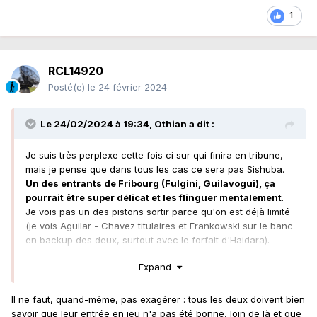
1
RCL14920
Posté(e)
le 24 février 2024
Le 24/02/2024 à 19:34,
Othian
a dit :
Je suis très perplexe cette fois ci sur qui finira en tribune,
mais je pense que dans tous les cas ce sera pas Sishuba.
Un des entrants de Fribourg (Fulgini, Guilavogui), ça
pourrait être super délicat et les flinguer mentalement
.
Je vois pas un des pistons sortir parce qu'on est déjà limité
(je vois Aguilar - Chavez titulaires et Frankowski sur le banc
en backup des deux, surtout avec le forfait d'Haidara).
Les défenseurs on a à peine le nécessaire donc ça finit
Expand
intégralement sur la feuille de match.
Il ne faut, quand-même, pas exagérer : tous les deux doivent bien
Au milieu par contre, on a la masse de joueurs potentiels
savoir que leur entrée en jeu n'a pas été bonne, loin de là et que
sachant qu'à mon sens PDC, El Aynaoui et Diouf qui a peu