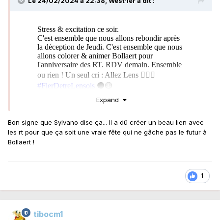
Le 24/02/2024 à 22:38,
West'ier
a dit :
Expand
Bon signe que Sylvano dise ça... Il a dû créer un beau lien avec
les rt pour que ça soit une vraie fête qui ne gâche pas le futur à
Bollaert !
1
tibocm1