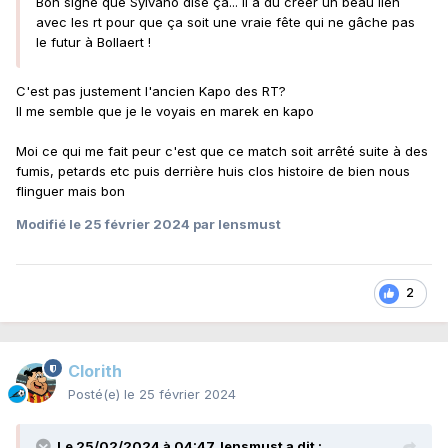
Bon signe que Sylvano dise ça... Il a dû créer un beau lien
avec les rt pour que ça soit une vraie fête qui ne gâche pas
le futur à Bollaert !
C'est pas justement l'ancien Kapo des RT?
Il me semble que je le voyais en marek en kapo
Moi ce qui me fait peur c'est que ce match soit arrêté suite à des
fumis, petards etc puis derrière huis clos histoire de bien nous
flinguer mais bon
Modifié
le 25 février 2024
par lensmust
2
Clorith
Posté(e)
le 25 février 2024
Le 25/02/2024 à 04:47,
lensmust
a dit :