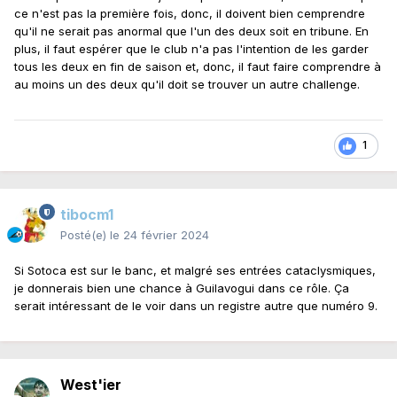
ce n'est pas la première fois, donc, il doivent bien cemprendre
joué ça sort pas du groupe. Reste SAS qui a joué plus de
qu'il ne serait pas anormal que l'un des deux soit en tribune. En
100 minutes jeudi, Mendy qui n'a pas joué et Thomasson qui
plus, il faut espérer que le club n'a pas l'intention de les garder
n'a aussi pas joué. Je verrais bien un match à 5 entre
tous les deux en fin de saison et, donc, il faut faire comprendre à
Mendy, Thomasson, SAS, Fulgini et Guilavogui pour le
au moins un des deux qu'il doit se trouver un autre challenge.
match en tribune.
Sotoca je le vois sur le banc après les 120 minutes de jeudi,
Wahi titulaire et Saïd et Sishuba sur le banc.
1
tibocm1
Posté(e)
le 24 février 2024
Si Sotoca est sur le banc, et malgré ses entrées cataclysmiques,
je donnerais bien une chance à Guilavogui dans ce rôle. Ça
serait intéressant de le voir dans un registre autre que numéro 9.
West'ier