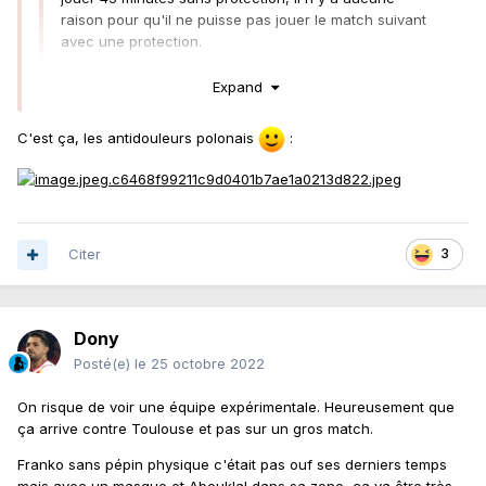
raison pour qu'il ne puisse pas jouer le match suivant
avec une protection.
Expand
S’il a été shooté aux antidouleurs… ça a pu l’aider, d’autant
plus qu’il y avait eu la mi-temps pour que ça agisse.
C'est ça, les antidouleurs polonais
:
Citer
3
Dony
Posté(e)
le 25 octobre 2022
On risque de voir une équipe expérimentale. Heureusement que
ça arrive contre Toulouse et pas sur un gros match.
Franko sans pépin physique c'était pas ouf ses derniers temps