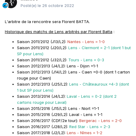
Posté(e)
le 26 octobre 2022
L'arbitre de la rencontre sera Florent BATTA.
Historique des matchs de Lens arbitrés par Florent Batta
:
Saison 2011/2012
(J13/L2):
Nantes - Lens = 1-0
Saison 2011/2012
(J20/L2):
Lens - Clermont = 2-1 (dont 1 but
SP pour Lens)
Saison 2011/2012
(J32/L2):
Tours - Lens = 0-3
Saison 2012/2013
(J4/L2): Lens - Dijon =1-1
Saison 2012/2013
(J14/L2): Lens - Caen =0-0 (dont 1 carton
rouge pour Caen)
Saison 2012/2013
(J25/L2):
Lens - Châteauroux =4-3 (dont
1 but SP pour Lens)
Saison 2013/2014
(J4/L2):
Laval - Lens = 0-2 (dont 2
cartons rouge pour Laval)
Saison 2015/2016
(J15/L2): Lens - Niort =1-1
Saison 2015/2016
(J29/L2): Laval - Lens = 1-1
Saison 2016/2017
(CDF/2e tour):
Bergerac - Lens = 2-0
Saison 2016/2017
(J28/L2):
Red Star - Lens = 2-3
Saison 2017/2018
(J2/L2):
Lens - Nîmes = 1-2