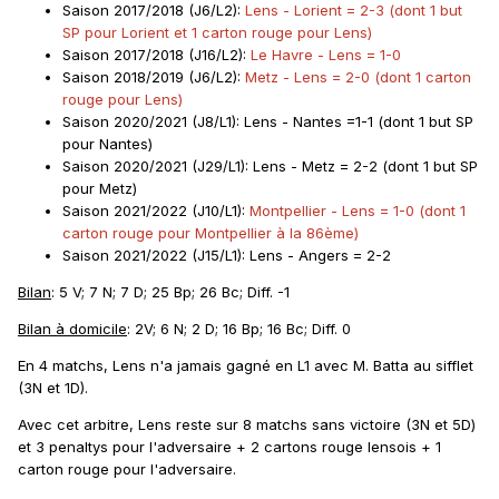
Saison 2017/2018
(J6/L2):
Lens - Lorient = 2-3 (dont 1 but
SP pour Lorient et 1 carton rouge pour Lens)
Saison 2017/2018
(J16/L2):
Le Havre - Lens = 1-0
Saison 2018/2019
(J6/L2):
Metz - Lens = 2-0 (dont 1 carton
rouge pour Lens)
Saison 2020/2021
(J8/L1): Lens - Nantes =1-1 (dont 1 but SP
pour Nantes)
Saison 2020/2021
(J29/L1): Lens - Metz = 2-2 (dont 1 but SP
pour Metz)
Saison 2021/2022
(J10/L1):
Montpellier - Lens = 1-0 (dont 1
carton rouge pour Montpellier à la 86ème)
Saison 2021/2022
(J15/L1):
Lens - Angers = 2-2
Bilan
: 5 V; 7 N; 7 D; 25 Bp; 26 Bc; Diff. -1
Bilan à domicile
: 2V; 6 N; 2 D; 16 Bp; 16 Bc; Diff. 0
En 4 matchs, Lens n'a jamais gagné en L1 avec M. Batta au sifflet
(3N et 1D).
Avec cet arbitre, Lens reste sur 8 matchs sans victoire (3N et 5D)
et 3 penaltys pour l'adversaire + 2 cartons rouge lensois + 1
carton rouge pour l'adversaire.