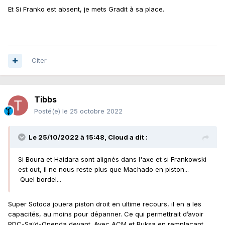
Et Si Franko est absent, je mets Gradit à sa place.
Citer
Tibbs
Posté(e)
le 25 octobre 2022
Le 25/10/2022 à 15:48,
Cloud
a dit :
Si Boura et Haidara sont alignés dans l'axe et si Frankowski
est out, il ne nous reste plus que Machado en piston...
Quel bordel...
Super Sotoca jouera piston droit en ultime recours, il en a les
capacités, au moins pour dépanner. Ce qui permettrait d’avoir
PDC-Saïd-Openda devant. Avec ACM et Buksa en remplaçant