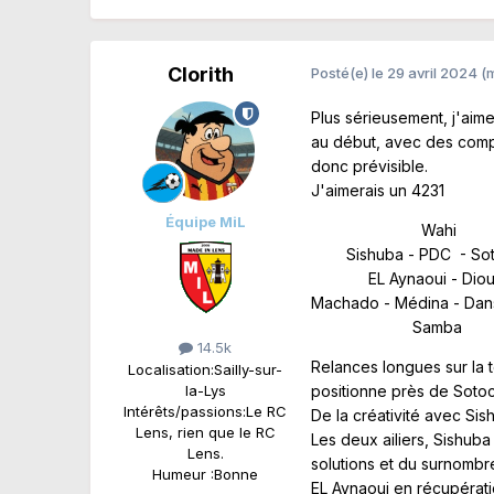
Clorith
Posté(e)
le 29 avril 2024
(
Plus sérieusement, j'aim
au début, avec des compo
donc prévisible.
J'aimerais un 4231
Équipe MiL
Wahi
Sishuba - PDC - So
EL Aynaoui - Diou
Machado - Médina - Dans
Samba
14.5k
Relances longues sur la 
Localisation:
Sailly-sur-
la-Lys
positionne près de Soto
Intérêts/passions:
Le RC
De la créativité avec Sis
Lens, rien que le RC
Les deux ailiers, Sishub
Lens.
solutions et du surnombr
Humeur :
Bonne
EL Aynaoui en récupératio