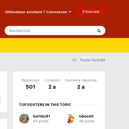
S’inscrire
Utilisateur existant ? Connexion
Toute l’activité
Réponses
Created
Dernière réponse
501
2 a
2 a
TOP POSTERS IN THIS TOPIC
karldu91
tibocm1
49 posts
48 posts