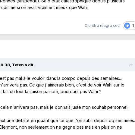
à Rennes (suspendu). Saïd était catastrophique depuis plusieurs
s comme si on avait vraiment mieux que Wahi
1
Clorith
a réagi à ceci
08:38,
Toten
a dit :
est pas mal à le vouloir dans la compo depuis des semaines...
arrivera pas. Ce que j'aimerais bien, c'est de voir Wahi sur le
 fait un tour la saison passée, pourquoi pas Wahi ?
e cela n'arrivera pas, mais je donnais juste mon souhait personnel.
aut une défaite en jouant que ce que l'on subit depuis qq semaines
 Clermont, non seulement on ne gagne pas mais en plus on ne