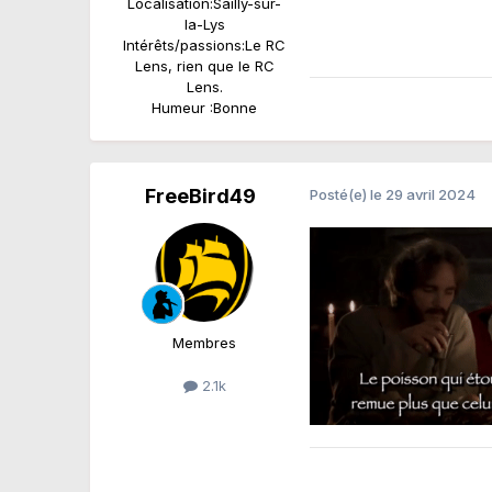
Localisation:
Sailly-sur-
la-Lys
Intérêts/passions:
Le RC
Lens, rien que le RC
Lens.
Humeur :
Bonne
FreeBird49
Posté(e)
le 29 avril 2024
Membres
2.1k