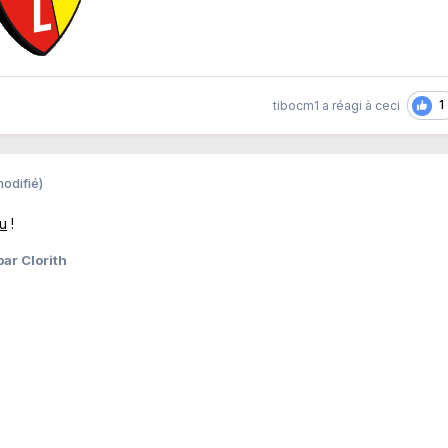
1
tibocm1
a réagi à ceci
modifié)
lu
!
ar Clorith