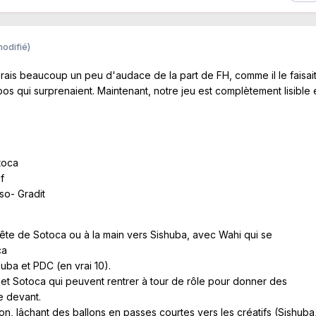
modifié)
erais beaucoup un peu d'audace de la part de FH, comme il le faisai
s qui surprenaient. Maintenant, notre jeu est complètement lisible 
toca
f
o- Gradit
tête de Sotoca ou à la main vers Sishuba, avec Wahi qui se
ca
huba et PDC (en vrai 10).
a et Sotoca qui peuvent rentrer à tour de rôle pour donner des
e devant.
n, lâchant des ballons en passes courtes vers les créatifs (Sishuba