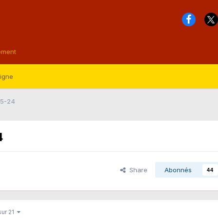
ement
ligne
-05-24
4
Share
Abonnés
44
sur 21