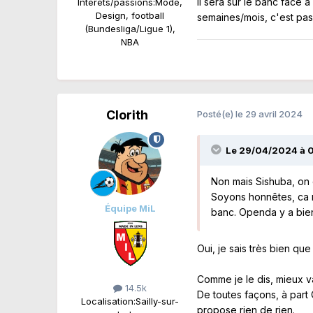
Il sera sur le banc face 
Intérêts/passions:
Mode,
Design, football
semaines/mois, c'est pa
(Bundesliga/Ligue 1),
NBA
Clorith
Posté(e)
le 29 avril 2024
Le 29/04/2024 à 
Non mais Sishuba, on 
Soyons honnêtes, ca n'
Équipe MiL
banc. Openda y a bien
Oui, je sais très bien qu
Comme je le dis, mieux v
14.5k
De toutes façons, à part
Localisation:
Sailly-sur-
propose rien de rien.