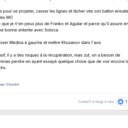
pour se projeter, casser les lignes et lâcher vite son ballon ensuite
 les MO
ce que je n'en peux plus de Franko et Aguilar et parce qu'il assure e
une bonne entente avec Sotoca.
lisser Medina à gauche et mettre Khusanov dans l'axe.
sif, il y a des risques à la récupération, mais zut, on a besoin de
fèrerais perdre en ayant essayé quelque chose que de voir encore l
chs.
ar Clorith
1
CoeurO
a réagi à ceci