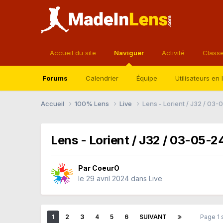
Accueil du site
Naviguer
Activité
Class
Forums
Calendrier
Équipe
Utilisateurs en 
Accueil
100% Lens
Live
Lens - Lorient / J32 / 03
Lens - Lorient / J32 / 03-05-2
Par
CoeurO
le 29 avril 2024
dans
Live
1
2
3
4
5
6
SUIVANT
Page 1 