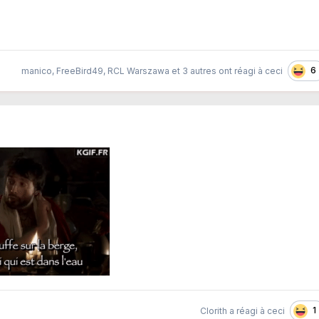
6
manico
,
FreeBird49
,
RCL Warszawa
et
3 autres
ont réagi à ceci
1
Clorith
a réagi à ceci