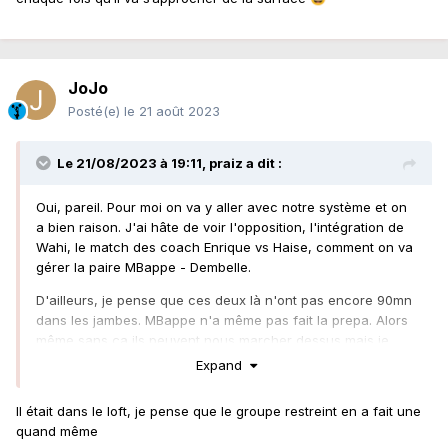
JoJo
Posté(e)
le 21 août 2023
Le 21/08/2023 à 19:11,
praiz
a dit :
Oui, pareil. Pour moi on va y aller avec notre système et on
a bien raison. J'ai hâte de voir l'opposition, l'intégration de
Wahi, le match des coach Enrique vs Haise, comment on va
gérer la paire MBappe - Dembelle.
D'ailleurs, je pense que ces deux là n'ont pas encore 90mn
dans les jambes. MBappe n'a même pas fait la prepa. Alors
même sans ça ils peuvent nous marcher dessus mais je
pense que plus on tiendra dans le match, plus on aura de
Expand
chance de faire un coup la bas.
Il était dans le loft, je pense que le groupe restreint en a fait une
quand même