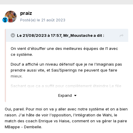
praiz
Posté(e)
le 21 août 2023
Le 21/08/2023 à 17:57,
Mr_Moustache
a dit :
On vient d'étouffer une des meilleures équipes de l1 avec
ce système.
Diouf a affiché un niveau défensif que je ne l'imaginais pas
prendre aussi vite, et Sas/Spierings ne peuvent que faire
mieux.
Sachant que ça a suffit pour complètement éteindre Le fée
Bourigeaud et Santamaria, qui ne sont pas des peintres,
Expand
pourquoi ne feraient ils pas encore mieux face a Ugarte,
Zaïre Emery, Ruiz?
Oui, pareil. Pour moi on va y aller avec notre système et on a bien
J'ai du mal a voir l'intérêt d'un changement de système
raison. J'ai hâte de voir l'opposition, l'intégration de Wahi, le
maintenant, alors qu'on commence juste à prendre notre
match des coach Enrique vs Haise, comment on va gérer la paire
dimension...
MBappe - Dembelle.