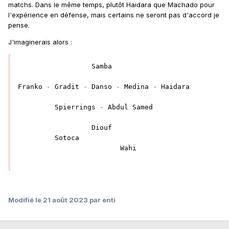
matchs. Dans le même temps, plutôt Haidara que Machado pour
l'expérience en défense, mais certains ne seront pas d'accord je
pense.
J'imaginerais alors
:
                  Samba

Franko 
-
 Gradit 
-
 Danso 
-
 Medina 
-
 Haidara

         Spierrings 
-
 Abdul Samed

                  Diouf

         Sotoca         

                         Wahi

Modifié
le 21 août 2023
par enti