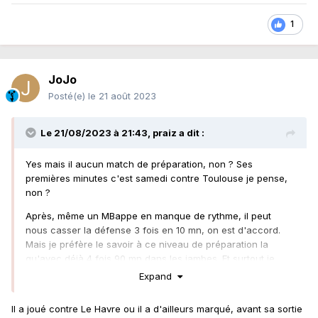
1
JoJo
Posté(e)
le 21 août 2023
Le 21/08/2023 à 21:43,
praiz
a dit :
Yes mais il aucun match de préparation, non ? Ses
premières minutes c'est samedi contre Toulouse je pense,
non ?
Après, même un MBappe en manque de rythme, il peut
nous casser la défense 3 fois en 10 mn, on est d'accord.
Mais je préfère le savoir à ce niveau de préparation la
qu'avec déjà 4 fois 90 mn dans les jambes. Et surtout je
pense que ça induit qu'on le verra sûrement pas 90 mn sur
Expand
le terrain, surtout vu l'intensité qu'on va vouloir mettre sur
ce match.
Il a joué contre Le Havre ou il a d'ailleurs marqué, avant sa sortie