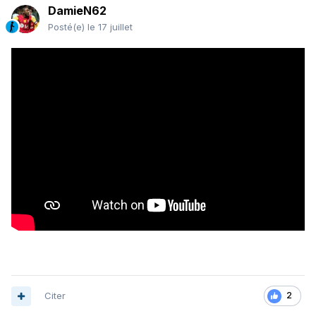
DamieN62
Posté(e)
le 17 juillet
Citer
2