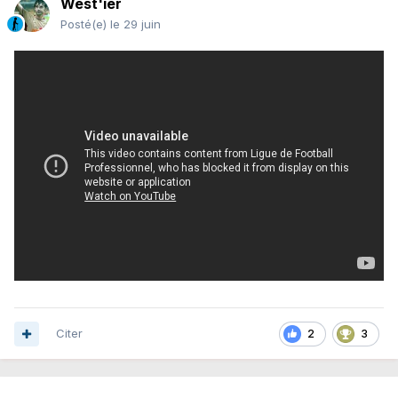
West'ier
Posté(e)
le 29 juin
Citer
2
3