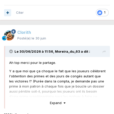
Citer
1
Clorith
Posté(e)
le 30 juin
Le 30/06/2026 à 11:56,
Moreira_du_63
a dit :
Ah top merci pour le partage.
Y a que moi que ça choque le fait que les joueurs célèbrent
l'obtention des primes et des jours de congés autant que
les victoires !? (Purée dans la compta, je demande pas une
prime à mon patron à chaque fois que je boucle un dossier
aussi pénible soit-il, pourquoi les joueurs ont ils besoin
d'une prime supplémentaire pour les motiver à faire ce
pourquoi ils sont déjà payé très grassement !?!)
Expand
Les mecs touchent déjà des dizaines de milliers d'euros