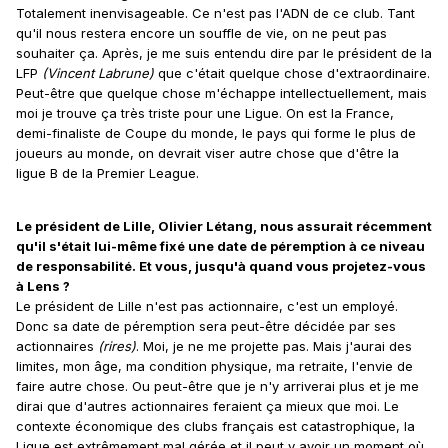
Totalement inenvisageable. Ce n'est pas l'ADN de ce club. Tant
qu'il nous restera encore un souffle de vie, on ne peut pas
souhaiter ça. Après, je me suis entendu dire par le président de la
LFP
(Vincent Labrune)
que c'était quelque chose d'extraordinaire.
Peut-être que quelque chose m'échappe intellectuellement, mais
moi je trouve ça très triste pour une Ligue. On est la France,
demi-finaliste de Coupe du monde, le pays qui forme le plus de
joueurs au monde, on devrait viser autre chose que d'être la
ligue B de la Premier League.
Le président de Lille, Olivier Létang, nous assurait récemment
qu'il s'était lui-même fixé une date de péremption à ce niveau
de responsabilité. Et vous, jusqu'à quand vous projetez-vous
à Lens ?
Le président de Lille n'est pas actionnaire, c'est un employé.
Donc sa date de péremption sera peut-être décidée par ses
actionnaires
(rires)
. Moi, je ne me projette pas. Mais j'aurai des
limites, mon âge, ma condition physique, ma retraite, l'envie de
faire autre chose. Ou peut-être que je n'y arriverai plus et je me
dirai que d'autres actionnaires feraient ça mieux que moi. Le
contexte économique des clubs français est catastrophique, la
Ligue est extrêmement mal gérée et il peut y avoir un moment où