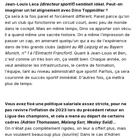
Jean-Louis Leca
(directeur sportif)
semblait idéal. Peut-on
imaginer un tel alignement avec Dino Toppmöller ?
Ça sera à la fois pareil et forcément différent. Pareil parce qu'on
est un club qui fonctionne en circuit court, avec peu de monde
dans le cockpit. Mais en même temps, Dino va apporter son vécu.
Il a quand même une sacrée histoire. On a même l'impression de
passer un cap, en amenant quelqu'un qui a eu de l'expérience
dans de très grands clubs
(adjoint au RB Leipzig et au Bayern
Munich, n° 1 à l'Eintracht Francfort)
. Quant à Jean-Louis et Ben,
c'est comme un très bon vin, ça vieillit bien. Chaque année, on
veut améliorer les infrastructures, le centre de formation,
l'équipe, tant au niveau administratif que sportif. Parfois, ça sera
couronné de succès sportif immédiat. D'autres fois, ça mettra
plus de temps.
Vous avez fixé une politique salariale assez stricte, pour ne
pas revivre l'inflation de 2023 lors du précédent retour en
Ligue des champions, et cela a mené au départ de certains
cadres
(Adrien Thomasson, Malang Sarr, Wesley Saïd)
...
On n'était pas complètement rigides, on leur a offert plus, mais
eux voulaient beaucoup plus
(sourire)
. Dans le cas d'Adrien