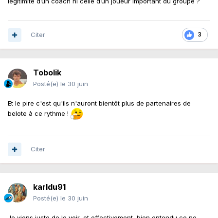
légitimité d’un coach ni celle d’un joueur important du groupe ?
devrait aller !
Citer
3
Tobolik
Posté(e)
le 30 juin
Et le pire c'est qu'ils n'auront bientôt plus de partenaires de
belote à ce rythme !
Citer
karldu91
Posté(e)
le 30 juin
Je viens juste de le voir, et effectivement, bien entendu ce ne