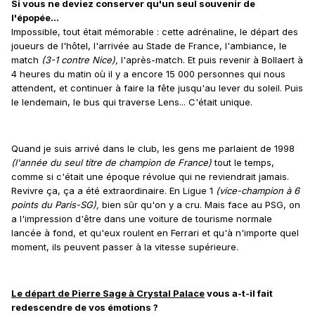
Si vous ne deviez conserver qu'un seul souvenir de
l'épopée...
Impossible, tout était mémorable : cette adrénaline, le départ des
joueurs de l'hôtel, l'arrivée au Stade de France, l'ambiance, le
match
(3-1 contre Nice),
l'après-match. Et puis revenir à Bollaert à
4 heures du matin où il y a encore 15 000 personnes qui nous
attendent, et continuer à faire la fête jusqu'au lever du soleil. Puis
le lendemain, le bus qui traverse Lens... C'était unique.
Quand je suis arrivé dans le club, les gens me parlaient de 1998
(l'année du seul titre de champion de France)
tout le temps,
comme si c'était une époque révolue qui ne reviendrait jamais.
Revivre ça, ça a été extraordinaire. En Ligue 1
(vice-champion à 6
points du Paris-SG),
bien sûr qu'on y a cru. Mais face au PSG, on
a l'impression d'être dans une voiture de tourisme normale
lancée à fond, et qu'eux roulent en Ferrari et qu'à n'importe quel
moment, ils peuvent passer à la vitesse supérieure.
Le départ de Pierre Sage à Crystal Palace
vous a-t-il fait
redescendre de vos émotions ?