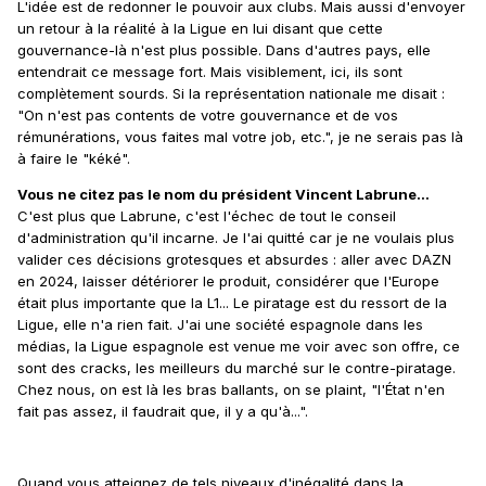
L'idée est de redonner le pouvoir aux clubs. Mais aussi d'envoyer
un retour à la réalité à la Ligue en lui disant que cette
gouvernance-là n'est plus possible. Dans d'autres pays, elle
entendrait ce message fort. Mais visiblement, ici, ils sont
complètement sourds. Si la représentation nationale me disait :
"On n'est pas contents de votre gouvernance et de vos
rémunérations, vous faites mal votre job, etc.", je ne serais pas là
à faire le "kéké".
Vous ne citez pas le nom du président Vincent Labrune...
C'est plus que Labrune, c'est l'échec de tout le conseil
d'administration qu'il incarne. Je l'ai quitté car je ne voulais plus
valider ces décisions grotesques et absurdes : aller avec DAZN
en 2024, laisser détériorer le produit, considérer que l'Europe
était plus importante que la L1... Le piratage est du ressort de la
Ligue, elle n'a rien fait. J'ai une société espagnole dans les
médias, la Ligue espagnole est venue me voir avec son offre, ce
sont des cracks, les meilleurs du marché sur le contre-piratage.
Chez nous, on est là les bras ballants, on se plaint, "l'État n'en
fait pas assez, il faudrait que, il y a qu'à...".
Quand vous atteignez de tels niveaux d'inégalité dans la