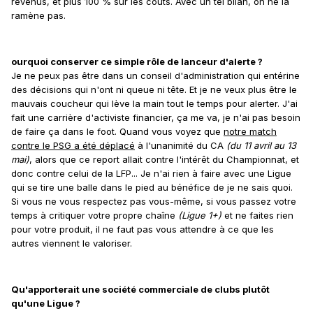
revenus, et plus 100 % sur les coûts. Avec un tel bilan, on ne la
ramène pas.
ourquoi conserver ce simple rôle de lanceur d'alerte ?
Je ne peux pas être dans un conseil d'administration qui entérine
des décisions qui n'ont ni queue ni tête. Et je ne veux plus être le
mauvais coucheur qui lève la main tout le temps pour alerter. J'ai
fait une carrière d'activiste financier, ça me va, je n'ai pas besoin
de faire ça dans le foot. Quand vous voyez que
notre match
contre le PSG a été déplacé
à l'unanimité du CA
(du 11 avril au 13
mai)
, alors que ce report allait contre l'intérêt du Championnat, et
donc contre celui de la LFP... Je n'ai rien à faire avec une Ligue
qui se tire une balle dans le pied au bénéfice de je ne sais quoi.
Si vous ne vous respectez pas vous-même, si vous passez votre
temps à critiquer votre propre chaîne
(Ligue 1+)
et ne faites rien
pour votre produit, il ne faut pas vous attendre à ce que les
autres viennent le valoriser.
Qu'apporterait une société commerciale de clubs plutôt
qu'une Ligue ?