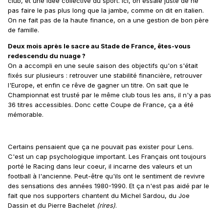
club, et une idée collective du sport. Ici, on essaie juste de ne
pas faire le pas plus long que la jambe, comme on dit en italien.
On ne fait pas de la haute finance, on a une gestion de bon père
de famille.
Deux mois après le sacre au Stade de France, êtes-vous
redescendu du nuage ?
On a accompli en une seule saison des objectifs qu'on s'était
fixés sur plusieurs : retrouver une stabilité financière, retrouver
l'Europe, et enfin ce rêve de gagner un titre. On sait que le
Championnat est trusté par le même club tous les ans, il n'y a pas
36 titres accessibles. Donc cette Coupe de France, ça a été
mémorable.
Certains pensaient que ça ne pouvait pas exister pour Lens.
C'est un cap psychologique important. Les Français ont toujours
porté le Racing dans leur coeur, il incarne des valeurs et un
football à l'ancienne. Peut-être qu'ils ont le sentiment de revivre
des sensations des années 1980-1990. Et ça n'est pas aidé par le
fait que nos supporters chantent du Michel Sardou, du Joe
Dassin et du Pierre Bachelet
(rires)
.