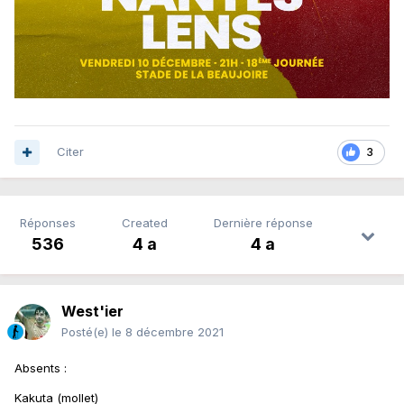
Citer
3
Réponses
Created
Dernière réponse
536
4 a
4 a
West'ier
Posté(e)
le 8 décembre 2021
Absents
:
Kakuta (mollet)