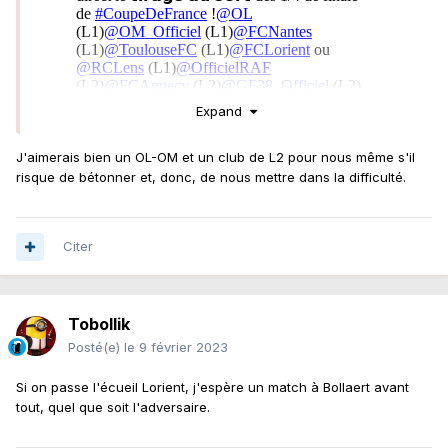
Expand
J'aimerais bien un OL-OM et un club de L2 pour nous même s'il
risque de bétonner et, donc, de nous mettre dans la difficulté.
Citer
Les deux pires tirages, l'OM et L'OL à l'extérieur. Nantes, à
l'extérieur, ça m'enchante pas des masses, non plus.
Évidemment, Rodez ou Annecy, ou même Grenoble, en
quarts, c'est un bon tirage.
Tobollik
Posté(e)
le 9 février 2023
Si on passe l'écueil Lorient, j'espère un match à Bollaert avant
tout, quel que soit l'adversaire.