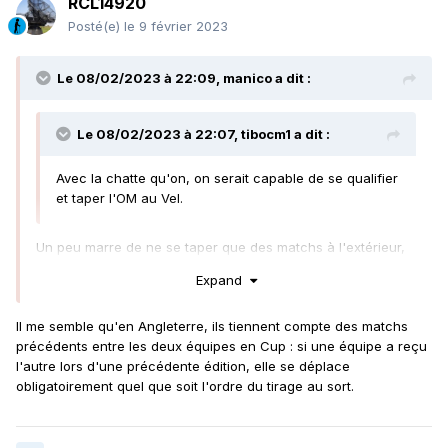
RCL14920
Posté(e)
le 9 février 2023
Le 08/02/2023 à 22:09,
manico
a dit :
Le 08/02/2023 à 22:07,
tibocm1
a dit :
Avec la chatte qu'on, on serait capable de se qualifier
et taper l'OM au Vel.
Un peu marre de ne se taper que des matchs à l'extérieur,
ou quand c'était à domicile c'était soit à huis clos soit avec
Expand
jauge de 5000.
Il me semble qu'en Angleterre, ils tiennent compte des matchs
précédents entre les deux équipes en Cup : si une équipe a reçu
l'autre lors d'une précédente édition, elle se déplace
obligatoirement quel que soit l'ordre du tirage au sort.