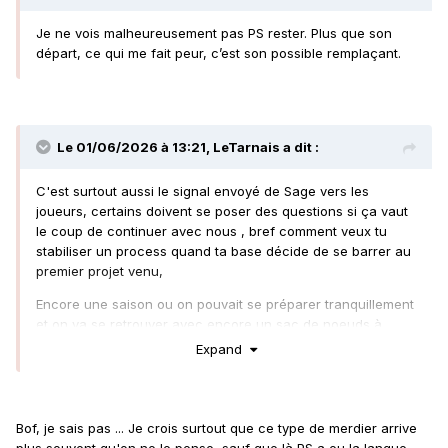
Je ne vois malheureusement pas PS rester. Plus que son
départ, ce qui me fait peur, c’est son possible remplaçant.
Le 01/06/2026 à 13:21,
LeTarnais
a dit :
C'est surtout aussi le signal envoyé de Sage vers les
joueurs, certains doivent se poser des questions si ça vaut
le coup de continuer avec nous , bref comment veux tu
stabiliser un process quand ta base décide de se barrer au
premier projet venu,
Encore une saison ou on pouvait se préparer tranquillement
et on va se retrouver avec encore un sac de noeuds à
résoudre.
Expand
Bof, je sais pas ... Je crois surtout que ce type de merdier arrive
plus souvent qu'on ne le pense, sauf que là PS a eu la langue