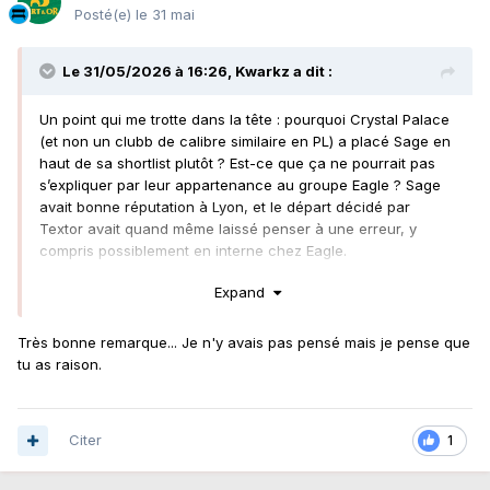
Posté(e)
le 31 mai
Le 31/05/2026 à 16:26,
Kwarkz
a dit :
Un point qui me trotte dans la tête : pourquoi Crystal Palace
(et non un clubb de calibre similaire en PL) a placé Sage en
haut de sa shortlist plutôt ? Est-ce que ça ne pourrait pas
s’expliquer par leur appartenance au groupe Eagle ? Sage
avait bonne réputation à Lyon, et le départ décidé par
Textor avait quand même laissé penser à une erreur, y
compris possiblement en interne chez Eagle.
En gros, est-ce qu’on ne serait pas face à une sorte de
Expand
“mutation interne” au groupe, un peu dans l’esprit du
passage de Rosenior de Strasbourg à Chelsea, même si
Très bonne remarque... Je n'y avais pas pensé mais je pense que
Sage ne s’inscrit pas directement dans une continuité de
tu as raison.
poste au sein d’Eagle ?
Citer
1