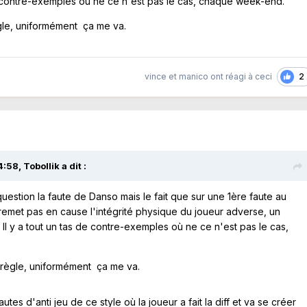
 de contre-exemples où ne ce n'est pas le cas, chaque week-end.
ègle, uniformément ça me va.
2
vince
et
manico
ont réagi à ceci
3
4:58,
Tobollik
a dit :
uestion la faute de Danso mais le fait que sur une 1ère faute au
emet pas en cause l'intégrité physique du joueur adverse, un
ti. Il y a tout un tas de contre-exemples où ne ce n'est pas le cas,
a règle, uniformément ça me va.
utes d'anti jeu de ce style où la joueur a fait la diff et va se créer