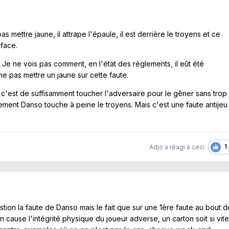
3
pas mettre jaune, il attrape l'épaule, il est derrière le troyens et ce
rface.
. Je ne vois pas comment, en l'état des règlements, il eût été
e pas mettre un jaune sur cette faute.
 c'est de suffisamment toucher l'adversaire pour le gêner sans trop
vement Danso touche à peine le troyens. Mais c'est une faute antijeu
1
Adjo
a réagi à ceci
3
tion la faute de Danso mais le fait que sur une 1ère faute au bout d
cause l'intégrité physique du joueur adverse, un carton soit si vit