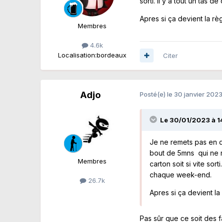
sorti. Il y a tout un tas
Apres si ça devient la r
Membres
4.6k
Localisation:
bordeaux
Citer
Adjo
Posté(e)
le 30 janvier 202
Le 30/01/2023 à 1
Je ne remets pas en q
bout de 5mns qui ne r
Membres
carton soit si vite sor
chaque week-end.
26.7k
Apres si ça devient l
Pas sûr que ce soit des fa