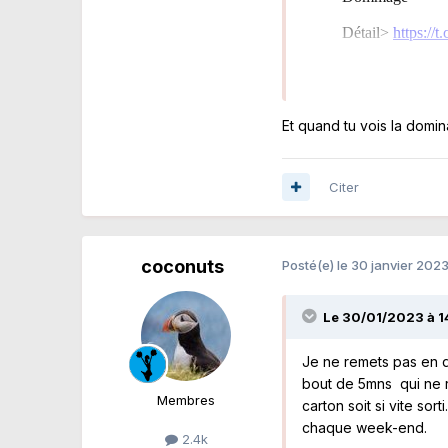
Et quand tu vois la domin
Citer
coconuts
Posté(e)
le 30 janvier 202
Le 30/01/2023 à 1
Je ne remets pas en q
bout de 5mns qui ne r
Membres
carton soit si vite sor
chaque week-end.
2.4k