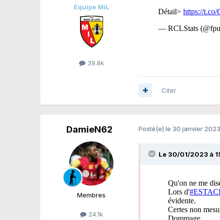
Équipe MiL
39.8k
Citer
DamieN62
Posté(e)
le 30 janvier 202
Le 30/01/2023 à 1
Membres
24.1k