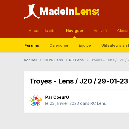
Accueil du site
Naviguer
Activité
Class
Forums
Calendrier
Équipe
Utilisateurs en 
Accueil
100% Lens
RC Lens
Troyes - Lens / J20 /
Troyes - Lens / J20 / 29-01-23
Par
CoeurO
le 23 janvier 2023
dans
RC Lens