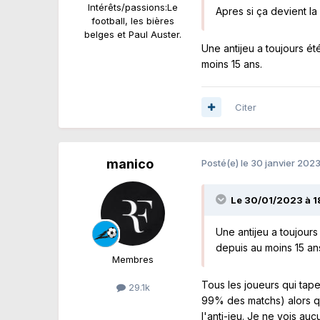
Intérêts/passions:
Le
Apres si ça devient l
football, les bières
belges et Paul Auster.
Une antijeu a toujours ét
moins 15 ans.
Citer
manico
Posté(e)
le 30 janvier 202
Le 30/01/2023 à 1
Une antijeu a toujours
depuis au moins 15 an
Membres
Tous les joueurs qui tape
29.1k
99% des matchs) alors q
l'anti-jeu. Je ne vois a