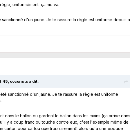
a règle, uniformément ça me va.
é sanctionné d'un jaune. Je te rassure la règle est uniforme depuis 
3
8:45,
coconuts
a dit :
 été sanctionné d'un jaune. Je te rassure la règle est uniforme
s.
nt dans le ballon ou gardent le ballon dans les mains (ça arrive dan
u'il y a coup franc ou touche contre eux, c'est l'exemple même de
ucun carton pour ça (ou que trop rarement) alors qu'à une époque