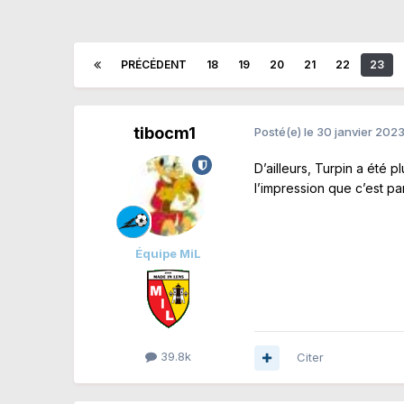
PRÉCÉDENT
18
19
20
21
22
23
tibocm1
Posté(e)
le 30 janvier 202
D’ailleurs, Turpin a été p
l’impression que c’est pa
Équipe MiL
39.8k
Citer