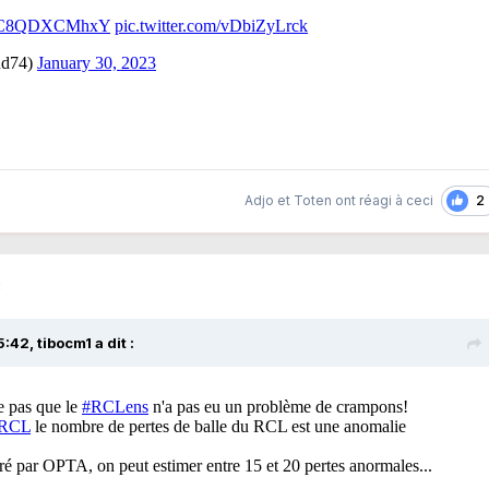
2
Adjo
et
Toten
ont réagi à ceci
3
5:42,
tibocm1
a dit :