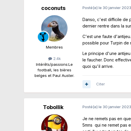
coconuts
Posté(e)
le 30 janvier 202
Danso, c'est difficile de 
dernier rentre dans la su
C'est une faute d'antijeu
possible pour Turpin de n
Membres
Le principe d'une antijeu
2.4k
le faucher. Donc effecti
Intérêts/passions:
Le
quoi qu'il arrive.
football, les bières
belges et Paul Auster.
Citer
Tobollik
Posté(e)
le 30 janvier 202
Je ne remets pas en ques
5mns qui ne remet pas en 