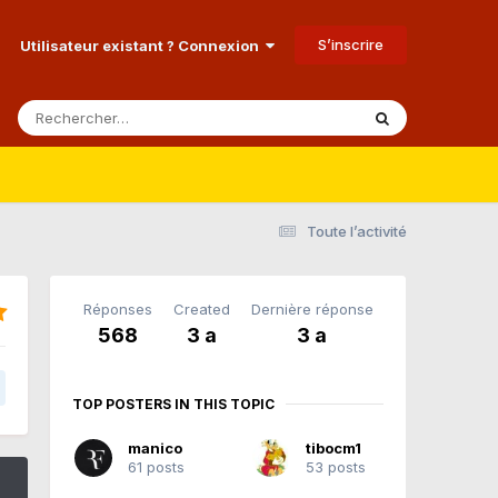
S’inscrire
Utilisateur existant ? Connexion
Toute l’activité
Réponses
Created
Dernière réponse
568
3 a
3 a
TOP POSTERS IN THIS TOPIC
manico
tibocm1
61 posts
53 posts