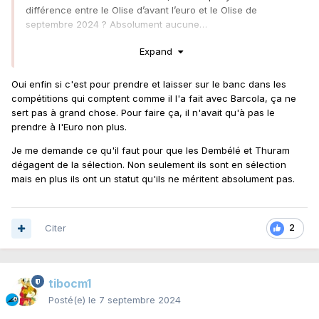
différence entre le Olise d’avant l’euro et le Olise de
septembre 2024 ? Absolument aucune…
DD, typiquement, il prend les joueurs si ils jouent dans des
Expand
grands clubs, ni plus ni moins. C’est tellement ridicule.
Oui enfin si c'est pour prendre et laisser sur le banc dans les
compétitions qui comptent comme il l'a fait avec Barcola, ça ne
sert pas à grand chose. Pour faire ça, il n'avait qu'à pas le
prendre à l'Euro non plus.
Je me demande ce qu'il faut pour que les Dembélé et Thuram
dégagent de la sélection. Non seulement ils sont en sélection
mais en plus ils ont un statut qu'ils ne méritent absolument pas.
Citer
2
tibocm1
Posté(e)
le 7 septembre 2024