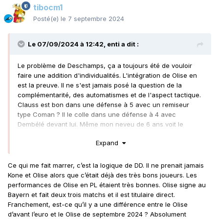
tibocm1
Posté(e)
le 7 septembre 2024
Le 07/09/2024 à 12:42,
enti
a dit :
Le problème de Deschamps, ça a toujours été de vouloir
faire une addition d'individualités. L'intégration de Olise en
est la preuve. Il ne s'est jamais posé la question de la
complémentarité, des automatismes et de l'aspect tactique.
Clauss est bon dans une défense à 5 avec un remiseur
type Coman ? Il le colle dans une défense à 4 avec
Dembélé devant lui. Même mon neveu de 6 ans voit le
problème.
Expand
Malheureusement, parfois, l'addition d'individualités ça
marche sur un coup de chance. Et on nous colle
Ce qui me fait marrer, c’est la logique de DD. Il ne prenait jamais
Deschamps encore et encore.
Kone et Olise alors que c’était déjà des très bons joueurs. Les
performances de Olise en PL étaient très bonnes. Olise signe au
Bayern et fait deux trois matchs et il est titulaire direct.
Franchement, est-ce qu’il y a une différence entre le Olise
d’avant l’euro et le Olise de septembre 2024 ? Absolument