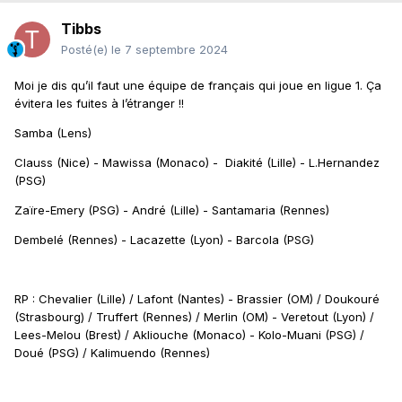
Tibbs
Posté(e)
le 7 septembre 2024
Moi je dis qu’il faut une équipe de français qui joue en ligue 1. Ça
évitera les fuites à l’étranger !!
Samba (Lens)
Clauss (Nice) - Mawissa (Monaco) - Diakité (Lille) - L.Hernandez
(PSG)
Zaïre-Emery (PSG) - André (Lille) - Santamaria (Rennes)
Dembelé (Rennes) - Lacazette (Lyon) - Barcola (PSG)
RP : Chevalier (Lille) / Lafont (Nantes) - Brassier (OM) / Doukouré
(Strasbourg) / Truffert (Rennes) / Merlin (OM) - Veretout (Lyon) /
Lees-Melou (Brest) / Akliouche (Monaco) - Kolo-Muani (PSG) /
Doué (PSG) / Kalimuendo (Rennes)