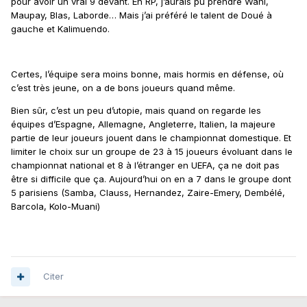
pour avoir un vrai 9 devant. En RP, j’aurais pu prendre Wahi,
Maupay, Blas, Laborde… Mais j’ai préféré le talent de Doué à
gauche et Kalimuendo.
Certes, l’équipe sera moins bonne, mais hormis en défense, où
c’est très jeune, on a de bons joueurs quand même.
Bien sûr, c’est un peu d’utopie, mais quand on regarde les
équipes d’Espagne, Allemagne, Angleterre, Italien, la majeure
partie de leur joueurs jouent dans le championnat domestique. Et
limiter le choix sur un groupe de 23 à 15 joueurs évoluant dans le
championnat national et 8 à l’étranger en UEFA, ça ne doit pas
être si difficile que ça. Aujourd’hui on en a 7 dans le groupe dont
5 parisiens (Samba, Clauss, Hernandez, Zaire-Emery, Dembélé,
Barcola, Kolo-Muani)
Citer