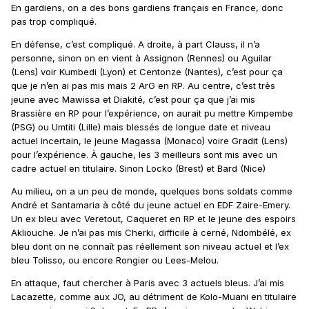
En gardiens, on a des bons gardiens français en France, donc
pas trop compliqué.
En défense, c’est compliqué. A droite, à part Clauss, il n’a
personne, sinon on en vient à Assignon (Rennes) ou Aguilar
(Lens) voir Kumbedi (Lyon) et Centonze (Nantes), c’est pour ça
que je n’en ai pas mis mais 2 ArG en RP. Au centre, c’est très
jeune avec Mawissa et Diakité, c’est pour ça que j’ai mis
Brassière en RP pour l’expérience, on aurait pu mettre Kimpembe
(PSG) ou Umtiti (Lille) mais blessés de longue date et niveau
actuel incertain, le jeune Magassa (Monaco) voire Gradit (Lens)
pour l’expérience. À gauche, les 3 meilleurs sont mis avec un
cadre actuel en titulaire. Sinon Locko (Brest) et Bard (Nice)
Au milieu, on a un peu de monde, quelques bons soldats comme
André et Santamaria à côté du jeune actuel en EDF Zaire-Emery.
Un ex bleu avec Veretout, Caqueret en RP et le jeune des espoirs
Akliouche. Je n’ai pas mis Cherki, difficile à cerné, Ndombélé, ex
bleu dont on ne connaît pas réellement son niveau actuel et l’ex
bleu Tolisso, ou encore Rongier ou Lees-Melou.
En attaque, faut chercher à Paris avec 3 actuels bleus. J’ai mis
Lacazette, comme aux JO, au détriment de Kolo-Muani en titulaire