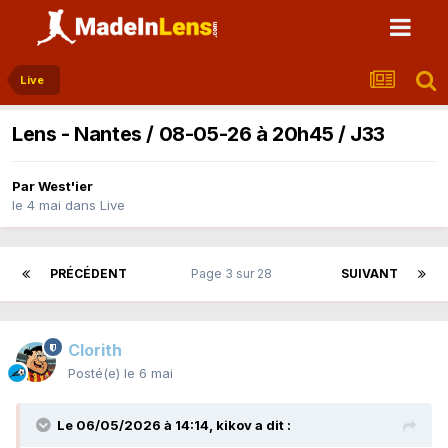
Live
Lens - Nantes / 08-05-26 à 20h45 / J33
Par
West'ier
le 4 mai
dans
Live
PRÉCÉDENT
Page 3 sur 28
SUIVANT
Clorith
Posté(e)
le 6 mai
Le 06/05/2026 à 14:14,
kikov
a dit :