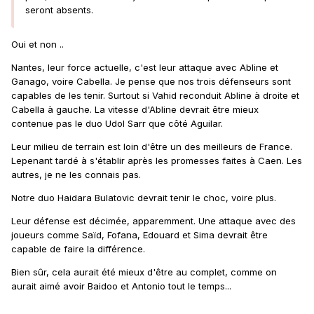
Vous l'avez vu,
notamment à Brest
(3-3)
.
seront absents.
Comme ce n'est pas moi qui ai poussé Saint-
Oui et non ..
Maximin à mettre le but contre Brest, ce n'est
pas moi qui ai choisi qu'Ismaëlo Ganiou
Nantes, leur force actuelle, c'est leur attaque avec Abline et
Ganago, voire Cabella. Je pense que nos trois défenseurs sont
marque de la tête contre Toulouse pour qu'on
capables de les tenir. Surtout si Vahid reconduit Abline à droite et
gagne 3-2 à la 94e. Je suis aussi conscient
Cabella à gauche. La vitesse d'Abline devrait être mieux
contenue pas le duo Udol Sarr que côté Aguilar.
de ces choses-là et pour moi, ça limite
l'importance qu'on donne à l'unité alors
Leur milieu de terrain est loin d'être un des meilleurs de France.
Lepenant tardé à s'établir après les promesses faites à Caen. Les
qu'on est dans quelque chose de beaucoup
autres, je ne les connais pas.
plus global. »
Notre duo Haidara Bulatovic devrait tenir le choc, voire plus.
(L'Equipe)
Leur défense est décimée, apparemment. Une attaque avec des
joueurs comme Saïd, Fofana, Edouard et Sima devrait être
capable de faire la différence.
Bien sûr, cela aurait été mieux d'être au complet, comme on
aurait aimé avoir Baidoo et Antonio tout le temps...