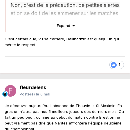
Non, c'est de la précaution, de petites alertes
et on se doit de les emmener sur les matches
suivants, ne pas prendre le risque qu'ils
Expand
finissent leur saison à cause d'une impatience
de notre part. On a pris le parti médical de ne
C'est certain que, vu sa carrière, Halilhodzic est quelqu'un qui
mérite le respect.
pas les prendre dans le groupe ce week-end.
On pense aussi aux matches
(le PSG le 13 mai
et l'OL le 17)
qui précèdent la finale
(
de la
1
Coupe de France contre Nice
, le
22 mai)
parce qu'à un moment ou l'autre, ils
auront besoin de jouer pour avoir du rythme.
fleurdelens
On a le devoir absolu de gagner pour
Posté(e)
le 6 mai
conforter notre deuxième place parce qu'au
Je découvre aujourd'hui l'absence de Thauvin et St Maximin. En
vu de la saison qu'on vit tous ensemble, il
gros on n'aura pas nos 5 meilleurs joueurs des derniers mois. Ca
fait un peu peur, comme au début du match contre Brest on ne
serait hors de question de considérer une
peut vraiment pas dire que Nantes affrontera l'équipe deuxième
autre place que la deuxième, même si on a
du championnat.