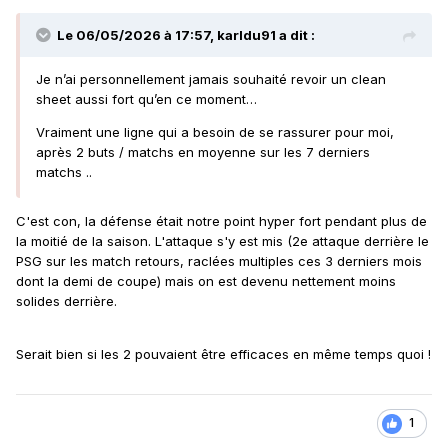
qui était entraîné par Vahid Halilhodzic. Il
Le 06/05/2026 à 17:57,
karldu91
a dit :
m'expliquait un peu le niveau de détail dans
les séances, l'exigence. C'est vrai que c'est
Je n’ai personnellement jamais souhaité revoir un clean
quelqu'un qui me faisait peur du coup. Et
sheet aussi fort qu’en ce moment…
maintenant, je trouve qu'il y a beaucoup plus
Vraiment une ligne qui a besoin de se rassurer pour moi,
de sympathie pour lui. Parce qu'au vu de ce
après 2 buts / matchs en moyenne sur les 7 derniers
matchs ..
qu'il vit, au vu du fait qu'il soit suspendu pour
ses derniers matches, je trouve ça un peu
C'est con, la défense était notre point hyper fort pendant plus de
dommage. Il vient pour aider et je pense que
la moitié de la saison. L'attaque s'y est mis (2e attaque derrière le
PSG sur les match retours, raclées multiples ces 3 derniers mois
ce serait bien qu'il soit sur le banc, même si
dont la demi de coupe) mais on est devenu nettement moins
malheureusement il a été exclu.
solides derrière.
Vous êtes dans la liste des trophées UNFP
pour le titre de meilleur entraîneur de la
Serait bien si les 2 pouvaient être efficaces en même temps quoi !
saison. Cela vous flatte-t-il ?
Écoutez, c'est difficile de répondre non à
1
cette question, mais malgré tout, ma position