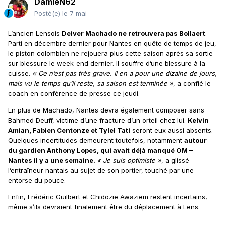
DamieN62
Posté(e)
le 7 mai
L’ancien Lensois
Deiver Machado ne retrouvera pas Bollaert
.
Parti en décembre dernier pour Nantes en quête de temps de jeu,
le piston colombien ne rejouera plus cette saison après sa sortie
sur blessure le week-end dernier. Il souffre d’une blessure à la
cuisse.
« Ce n’est pas très grave. Il en a pour une dizaine de jours,
mais vu le temps qu’il reste, sa saison est terminée »
, a confié le
coach en conférence de presse ce jeudi.
En plus de Machado, Nantes devra également composer sans
Bahmed Deuff, victime d’une fracture d’un orteil chez lui.
Kelvin
Amian, Fabien Centonze et Tylel Tati
seront eux aussi absents.
Quelques incertitudes demeurent toutefois, notamment
autour
du gardien Anthony Lopes, qui avait déjà manqué OM –
Nantes il y a une semaine.
« Je suis optimiste »
, a glissé
l’entraîneur nantais au sujet de son portier, touché par une
entorse du pouce.
Enfin, Frédéric Guilbert et Chidozie Awaziem restent incertains,
même s’ils devraient finalement être du déplacement à Lens.