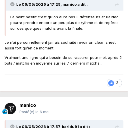
les matches de ce week-end. Mais en
Le 06/05/2026 à 17:29,
manico
a dit :
général, il vaut mieux compter sur nous-
mêmes.
Le point positif c'est qu'on aura nos 3 défenseurs et Baïdoo
pourra prendre encore un peu plus de rythme et de repères
À Brest (3-3), vous aviez laissé Thauvin,
sur ces quelques matchs avant la finale.
Saint-Maximin et Saud Abdulhamid sur le
Je n’ai personnellement jamais souhaité revoir un clean sheet
banc, et leurs remplaçants vous avez
aussi fort qu’en ce moment…
beaucoup déçu. Comment faire sans eux à
Vraiment une ligne qui a besoin de se rassurer pour moi, après 2
nouveau ?
buts / matchs en moyenne sur les 7 derniers matchs ..
Je ne vais pas opérer les mêmes choix.
Nantes est au pied du mur, mais en même
2
temps sort d'une grosse performance
contre Marseille (3-0) qui a pu lui donner
de la confiance. À quel type de match
manico
s'attendre ?
Posté(e)
le 6 mai
Ça change les choses pour eux. Ils ont un
Le 06/05/2026 à 17:57,
karldu91
a dit :