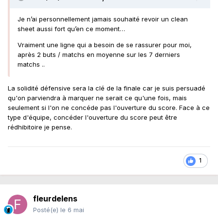
mince espoir de se maintenir en Ligue 1
(ils
sont 17es avec 23 points)
et dans la manière
Je n’ai personnellement jamais souhaité revoir un clean
de gérer leur match, c'est soit ils lâchent les
sheet aussi fort qu’en ce moment…
chevaux d'entrée et tentent le tout pour le
Vraiment une ligne qui a besoin de se rassurer pour moi,
tout pour gagner absolument, soit ils
après 2 buts / matchs en moyenne sur les 7 derniers
matchs ..
adoptent une position un peu plus sage pour
jouer la victoire sur la fin de match. Je ne suis
La solidité défensive sera la clé de la finale car je suis persuadé
pas dans la tête de Vahid.
qu'on parviendra à marquer ne serait ce qu'une fois, mais
seulement si l'on ne concéde pas l'ouverture du score. Face à ce
Que vous inspire l'entraîneur nantais ?
type d'équipe, concéder l'ouverture du score peut être
rédhibitoire je pense.
Je lui tire un grand coup de chapeau. Parce
que faire ce qu'il fait à son âge
(73 ans)
dans
ce contexte-là prouve qu'il a beaucoup
1
d'amour pour ce club. Après, je ne me vois
pas faire la même chose
(sur sa longévité)
.
Durant ma formation en 2006, j'étais avec
fleurdelens
Didier Santini, l'actuel entraîneur de Rodez et
Posté(e)
le 6 mai