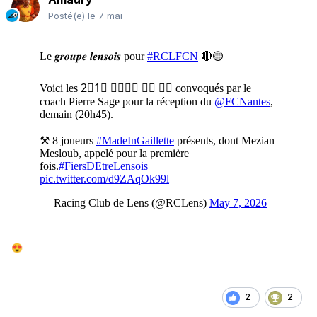
Posté(e)
le 7 mai
😍
2
2