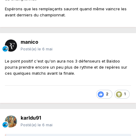
toujours une tête à regarder un peu plus vers
Espérons que les remplaçants sauront quand même vaincre les
le haut.
avant derniers du championnat.
La dynamique de Lyon peut-elle vous
inquiéter ?
manico
Bien sûr, le calendrier et les performances
Posté(e)
le 6 mai
qu'ils alignent actuellement
(ils sont
3es)
nous font considérer qu'ils veulent
Le point positif c'est qu'on aura nos 3 défenseurs et Baïdoo
pourra prendre encore un peu plus de rythme et de repères sur
absolument être dans les trois premiers. Je
ces quelques matchs avant la finale.
pense que s'ils peuvent nous doubler, ils ne
vont pas se gêner. Mais c'est à nous
d'accélérer de manière à laisser la distance.
2
1
En étant maître de notre destin, on a besoin
d'une victoire pour les laisser derrière nous.
karldu91
Ou alors, si toutefois on ne fait pas le travail
Posté(e)
le 6 mai
nécessaire contre Nantes, il faudra attendre