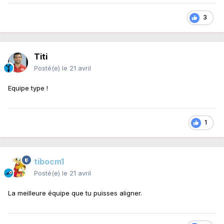
3
Titi
Posté(e)
le 21 avril
Equipe type !
1
tibocm1
Posté(e)
le 21 avril
La meilleure équipe que tu puisses aligner.