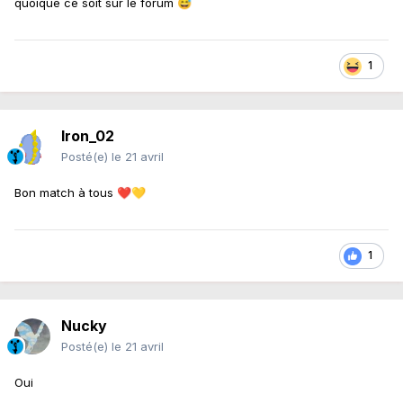
quoique ce soit sur le forum
😅
1
Iron_02
Posté(e)
le 21 avril
Bon match à tous
❤️
💛
1
Nucky
Posté(e)
le 21 avril
Oui