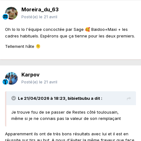
Moreira_du_63
Posté(e)
le 21 avril
Oh lo lo lo l'équipe concoctée par Sage
Baidoo+Maxi + les
🥰
cadres habituels. Espérons que ça tienne pour les deux premiers.
Tellement hâte
🫠
Karpov
Posté(e)
le 21 avril
Le 21/04/2026 à 18:23,
bibietbubu
a dit :
Je trouve fou de se passer de Restes côté toulousain,
même si je ne connais pas la valeur de son remplaçant
Apparemment ils ont de très bons résultats avec lui et il est en
réussite sur tirs au but. A nous d'éviter la même frayeur que face