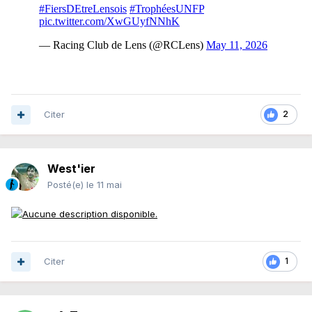
Citer
2
West'ier
Posté(e)
le 11 mai
Citer
1