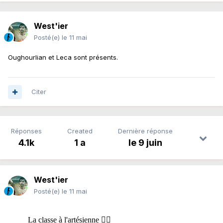
West'ier
Posté(e)
le 11 mai
Oughourlian et Leca sont présents.
Citer
Réponses
Created
Dernière réponse
4.1k
1 a
le 9 juin
West'ier
Posté(e)
le 11 mai