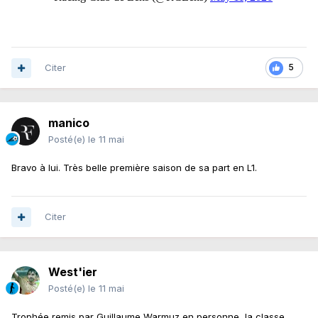
Citer
5
manico
Posté(e)
le 11 mai
Bravo à lui. Très belle première saison de sa part en L1.
Citer
West'ier
Posté(e)
le 11 mai
Trophée remis par Guillaume Warmuz en personne, la classe.