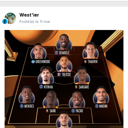
West'ier
Posté(e)
le 11 mai