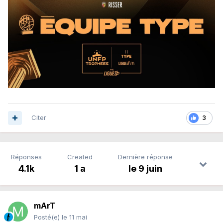
Citer
3
Réponses
Created
Dernière réponse
4.1k
1 a
le 9 juin
mArT
Posté(e)
le 11 mai