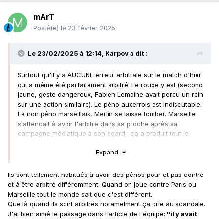
mArT
Posté(e)
le 23 février 2025
Le 23/02/2025 à 12:14,
Karpov
a dit :
Surtout qu'il y a AUCUNE erreur arbitrale sur le match d'hier
qui a même été parfaitement arbitré. Le rouge y est (second
jaune, geste dangereux, Fabien Lemoine avait perdu un rein
sur une action similaire). Le péno auxerrois est indiscutable.
Le non péno marseillais, Merlin se laisse tomber. Marseille
s'attendait à avoir l'arbitre dans sa proche après sa
campagne médiatique à son égard : ça a produit tout le
contraire, il s'est montré impartial et n'a pas hésité à
Expand
prendre les décisions qui s'imposent. Ils tombent de haut et
ne supportent pas ça, mais devraient faire profil bas car le
résultat n'a rien d'illogique. Auxerre finit le match à 2 "xg"
Ils sont tellement habitués à avoir des pénos pour et pas contre
contre... 0.5 côté OM.
et à être arbitré différemment. Quand on joue contre Paris ou
Marseille tout le monde sait que c'est différent.
Que là quand ils sont arbitrés noramelment ça crie au scandale.
J'ai bien aimé le passage dans l'article de l'équipe:
"il y avait