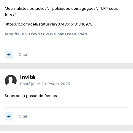
"Journalistes putaclics", "politiques demagogues", "LFP sous-
fifres"
https://x.com/oetl/status/1893748515181846978
Modifié
le 23 février 2025
par FreeBird49
Citer
Invité
Posté(e)
le 23 février 2025
Superbe la passe de Ramos
Citer