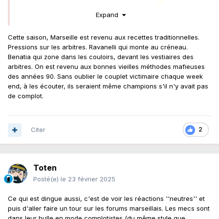
corrompus, jusqu'à preuve du contraire."
Expand
Cette saison, Marseille est revenu aux recettes traditionnelles.
Pressions sur les arbitres. Ravanelli qui monte au créneau.
Benatia qui zone dans les couloirs, devant les vestiaires des
arbitres. On est revenu aux bonnes vieilles méthodes mafieuses
des années 90. Sans oublier le couplet victimaire chaque week
end, à les écouter, ils seraient même champions s'il n'y avait pas
de complot.
Citer
2
Toten
Posté(e)
le 23 février 2025
Ce qui est dingue aussi, c'est de voir les réactions ''neutres'' et
puis d'aller faire un tour sur les forums marseillais. Les mecs sont
dans leur bulle en mode complotistes (du même style que