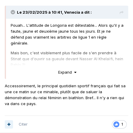
Le 23/02/2025 à 10:41,
Venecia
a dit :
Pouah... L'attitude de Longoria est détestable... Alors qu'il y a
faute, jaune et deuxième jaune tous les jours. Et je ne
défend pas vraiment les arbitres de ligue 1 en règle
générale.
Mais bon, c'est visiblement plus facile de s'en prendre à
Stinat que d'ouvrir sa gueule devant Nasser Al Khelaïfi, hein
Pablo ?!
Expand
Fort avec les faibles, faible avec les forts... Médiocres
dirigeants, médiocre football français.
Accessoirement, le principal quotidien sportif français qui fait sa
une ce matin sur ce minable, plutôt que de saluer la
démonstration du relai féminin en biathlon. Bref... Il n'y a rien qui
va dans ce pays.
Citer
1