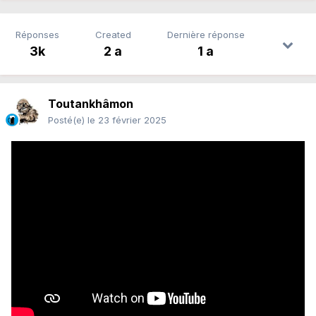
Réponses
Created
Dernière réponse
3k
2 a
1 a
Toutankhâmon
Posté(e)
le 23 février 2025