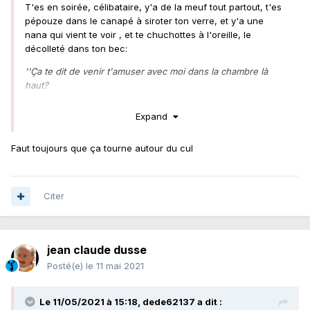
T'es en soirée, célibataire, y'a de la meuf tout partout, t'es
pépouze dans le canapé à siroter ton verre, et y'a une
nana qui vient te voir , et te chuchottes à l'oreille, le
décolleté dans ton bec:
''Ça te dit de venir t'amuser avec moi dans la chambre là
haut?
- Ah non désolé, tu vois la fille la bas ? Elle est plus à mon
Expand
goût, c'est ELLE que j'vais troncher ! ''
Et plus tard dans la soirée t'as toujours pas ken, la nana
Faut toujours que ça tourne autour du cul
que tu visais a préféré se taper le Johnny bodybuildé qui
était venu en limousine. Alors tu vas revoir la fille à qui t'as
mis un vent et tu lui dis
:
Citer
''bon bah en fait j'veux bien niquer finalement, parce que
l'autre eh bin elle veut pas'
'
jean claude dusse
Posté(e)
le 11 mai 2021
C'est exactement ça ! Normalement, si la nana est pas trop
Le 11/05/2021 à 15:18,
dede62137
a dit :
conne, elle t'envoie te promener