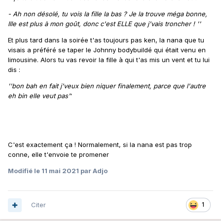
- Ah non désolé, tu vois la fille la bas ? Je la trouve méga bonne,
llle est plus à mon goût, donc c'est ELLE que j'vais troncher ! ''
Et plus tard dans la soirée t'as toujours pas ken, la nana que tu
visais a préféré se taper le Johnny bodybuildé qui était venu en
limousine. Alors tu vas revoir la fille à qui t'as mis un vent et tu lui
dis
:
''bon bah en fait j'veux bien niquer finalement, parce que l'autre
eh bin elle veut pas'
'
C'est exactement ça ! Normalement, si la nana est pas trop
conne, elle t'envoie te promener
Modifié
le 11 mai 2021
par Adjo
Citer
1