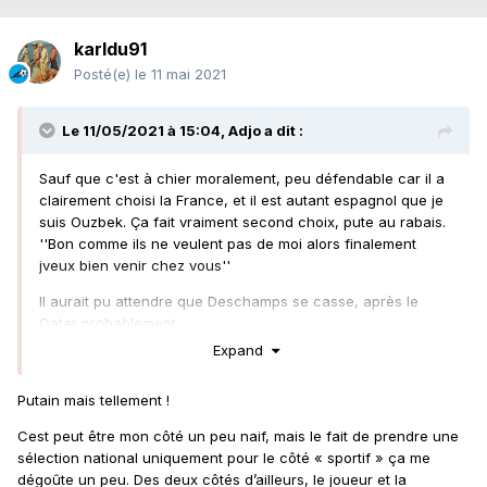
karldu91
Posté(e)
le 11 mai 2021
Le 11/05/2021 à 15:04,
Adjo
a dit :
Sauf que c'est à chier moralement, peu défendable car il a
clairement choisi la France, et il est autant espagnol que je
suis Ouzbek. Ça fait vraiment second choix, pute au rabais.
''Bon comme ils ne veulent pas de moi alors finalement
jveux bien venir chez vous''
Il aurait pu attendre que Deschamps se casse, après le
Qatar probablement.
Expand
J'espère, si c'est avéré, que l'Espagne lui dire d'aller se
faire traire
Putain mais tellement !
Cest peut être mon côté un peu naif, mais le fait de prendre une
sélection national uniquement pour le côté « sportif » ça me
dégoûte un peu. Des deux côtés d’ailleurs, le joueur et la