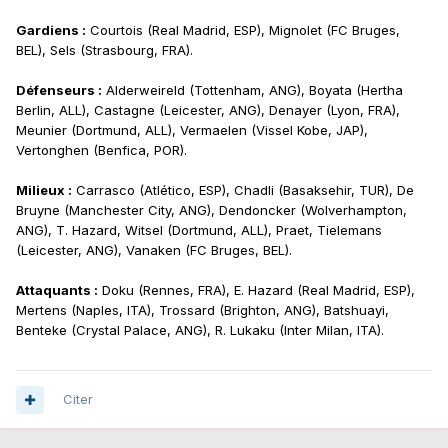
Gardiens :
Courtois (Real Madrid, ESP), Mignolet (FC Bruges,
BEL), Sels (Strasbourg, FRA).
Défenseurs :
Alderweireld (Tottenham, ANG), Boyata (Hertha
Berlin, ALL), Castagne (Leicester, ANG), Denayer (Lyon, FRA),
Meunier (Dortmund, ALL), Vermaelen (Vissel Kobe, JAP),
Vertonghen (Benfica, POR).
Milieux :
Carrasco (Atlético, ESP), Chadli (Basaksehir, TUR), De
Bruyne (Manchester City, ANG), Dendoncker (Wolverhampton,
ANG), T. Hazard, Witsel (Dortmund, ALL), Praet, Tielemans
(Leicester, ANG), Vanaken (FC Bruges, BEL).
Attaquants :
Doku (Rennes, FRA), E. Hazard (Real Madrid, ESP),
Mertens (Naples, ITA), Trossard (Brighton, ANG), Batshuayi,
Benteke (Crystal Palace, ANG), R. Lukaku (Inter Milan, ITA).
Citer