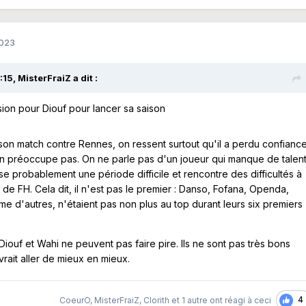
2023
:15,
MisterFraiZ
a dit :
casion pour Diouf pour lancer sa saison
n match contre Rennes, on ressent surtout qu'il a perdu confiance
en préoccupe pas. On ne parle pas d'un joueur qui manque de talen
erse probablement une période difficile et rencontre des difficultés à
e FH. Cela dit, il n'est pas le premier : Danso, Fofana, Openda,
d'autres, n'étaient pas non plus au top durant leurs six premiers
Diouf et Wahi ne peuvent pas faire pire. Ils ne sont pas très bons
rait aller de mieux en mieux.
4
CoeurO
,
MisterFraiZ
,
Clorith
et
1 autre
ont réagi à ceci