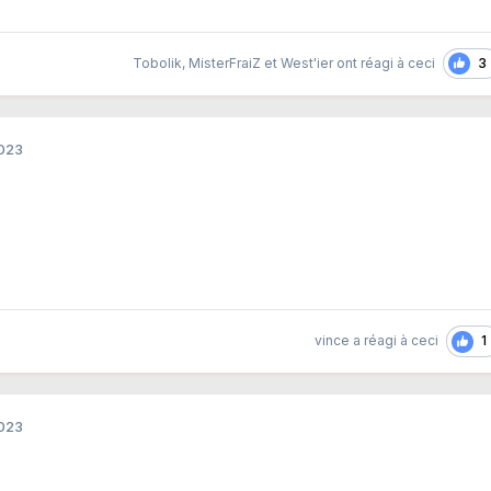
3
Tobolik
,
MisterFraiZ
et
West'ier
ont réagi à ceci
2023
1
vince
a réagi à ceci
2023