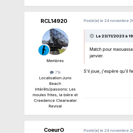
RCL14920
Posté(e)
le 24 novembre 
Le 23/11/2023 à 1
Match pour maouassa s
janvier.
Membres
S'il joue, j'espère qu'il 
7.1k
Localisation:
Juno
Beach
Intérêts/passions:
Les
moules frites, la bière et
Creedence Clearwater
Revival
CoeurO
Posté(e)
le 24 novembre 