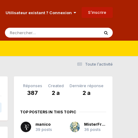
S’inscrire
Utilisateur existant ? Connexion
Toute l’activité
Réponses
Created
Dernière réponse
387
2 a
2 a
TOP POSTERS IN THIS TOPIC
manico
MisterFraiZ
39 posts
36 posts