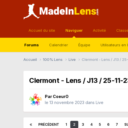
Accueil du site
Naviguer
Activité
Class
Forums
Calendrier
Équipe
Utilisateurs en 
Accueil
100% Lens
Live
Clermont - Lens / J13 / 25
Clermont - Lens / J13 / 25-11-
Par
CoeurO
le 13 novembre 2023
dans
Live
PRÉCÉDENT
1
2
3
4
5
6
7
S