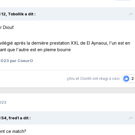
:12,
Tobollik
a dit :
r Diouf.
ivilégié après la dernière prestation XXL de El Aynaoui, l'un est en
nt que l'autre est en pleine bourre
 2023
par CoeurO
2
y0ru
et
Clorith
ont réagi à ceci
2023
7:54,
fred1
a dit :
nt ce match?