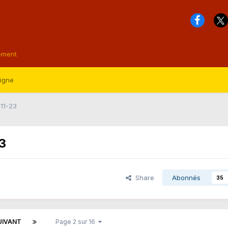
ement
ligne
-11-23
23
Share
Abonnés
35
UIVANT
Page 2 sur 16