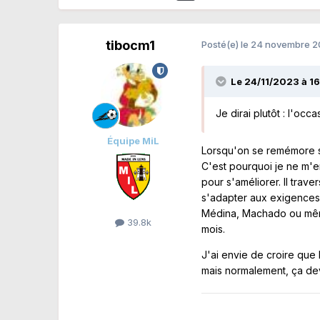
tibocm1
Posté(e)
le 24 novembre 
Le 24/11/2023 à 16
Je dirai plutôt : l'oc
Équipe MiL
Lorsqu'on se remémore so
C'est pourquoi je ne m'
pour s'améliorer. Il trav
s'adapter aux exigences d
Médina, Machado ou même 
39.8k
mois.
J'ai envie de croire que 
mais normalement, ça dev