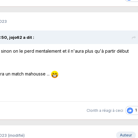
2023
9:50,
jojo62
a dit :
inon on le perd mentalement et il n'aura plus qu'à partir début
fera un match mahousse ...
1
Clorith
a réagi à ceci
2023
(modifié)
Auteur