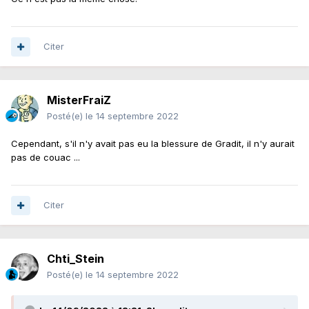
réponse, après la première league sa se réfléchi mais
perso je n'y crois pas une seconde.
Comment quitter un projet dont lui à les clès et avec le
Citer
soutient de ces dirigeant et en 3ans le premier couac c'est
cette blessure de Gradit; le reste tout roule .
MisterFraiZ
Posté(e)
le 14 septembre 2022
Cependant, s'il n'y avait pas eu la blessure de Gradit, il n'y aurait
pas de couac ...
Citer
Chti_Stein
Posté(e)
le 14 septembre 2022