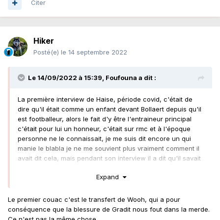
Citer
Hiker
Posté(e)
le 14 septembre 2022
Le 14/09/2022 à 15:39,
Foufouna
a dit :
La première interview de Haise, période covid, c'était de
dire qu'il était comme un enfant devant Bollaert depuis qu'il
est footballeur, alors le fait d'y être l'entraineur principal
c'était pour lui un honneur, c'était sur rmc et à l'époque
personne ne le connaissait, je me suis dit encore un qui
manie le blabla je ne me souvient plus vraiment comment il
avait dit cela, mais pendant son interview il a dit qu'il savait
comment rendre le peuple lensois heureux de son équipe et
Expand
surtout à leurs images.
Le fait que Fofana soit prolongé , que Lens recrute les
Le premier couac c'est le transfert de Wooh, qui a pour
joueurs dont lui a besoin , il est impensable de le voir partir
conséquence que la blessure de Gradit nous fout dans la merde.
et pour moi si on lui pose la question je suis certains de sa
Ce n'est pas la même chose.