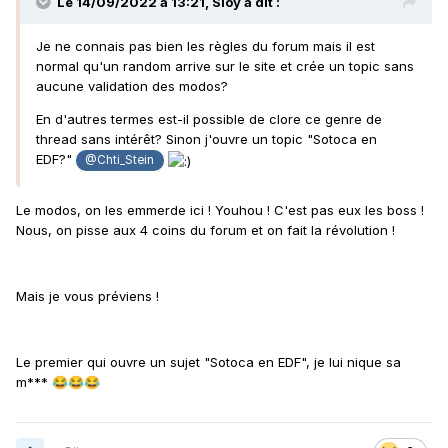
Le 14/09/2022 à 13:21,
Sloy
a dit :
Je ne connais pas bien les règles du forum mais il est
normal qu'un random arrive sur le site et crée un topic sans
aucune validation des modos?
En d'autres termes est-il possible de clore ce genre de
thread sans intérêt? Sinon j'ouvre un topic "Sotoca en
EDF?"
@Chti_Stein
Le modos, on les emmerde ici ! Youhou ! C'est pas eux les boss !
Nous, on pisse aux 4 coins du forum et on fait la révolution !
Mais je vous préviens !
Le premier qui ouvre un sujet "Sotoca en EDF", je lui nique sa
m***
😂
😂
😂