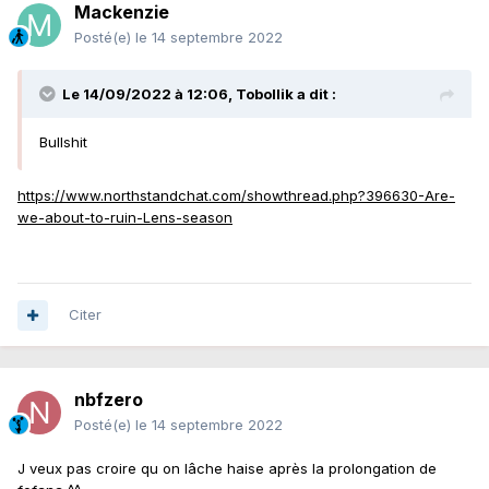
Mackenzie
Posté(e)
le 14 septembre 2022
Le 14/09/2022 à 12:06,
Tobollik
a dit :
Bullshit
https://www.northstandchat.com/showthread.php?396630-Are-
we-about-to-ruin-Lens-season
Citer
nbfzero
Posté(e)
le 14 septembre 2022
J veux pas croire qu on lâche haise après la prolongation de