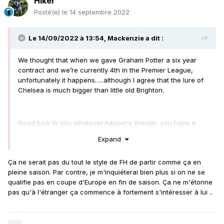
Hiker
Posté(e)
le 14 septembre 2022
Le 14/09/2022 à 13:54,
Mackenzie
a dit :
We thought that when we gave Graham Potter a six year
contract and we’re currently 4th in the Premier League,
unfortunately it happens…..although I agree that the lure of
Chelsea is much bigger than little old Brighton.
Good luck to you whatever happens though, you have a
great team and manager.
Expand
Ça ne serait pas du tout le style de FH de partir comme ça en
pleine saison. Par contre, je m'inquiéterai bien plus si on ne se
qualifie pas en coupe d'Europe en fin de saison. Ça ne m'étonne
pas qu'à l'étranger ça commence à fortement s'intéresser à lui ..