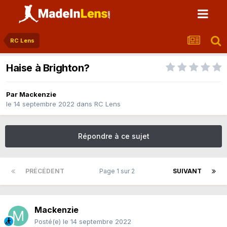
RC Lens
Haise à Brighton?
Par
Mackenzie
le 14 septembre 2022
dans
RC Lens
Répondre à ce sujet
PRÉCÉDENT
Page 1 sur 2
SUIVANT
Mackenzie
Posté(e)
le 14 septembre 2022