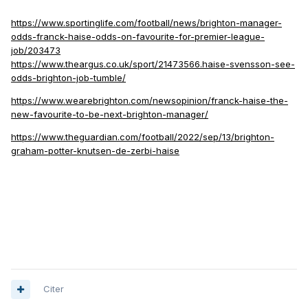
https://www.sportinglife.com/football/news/brighton-manager-
odds-franck-haise-odds-on-favourite-for-premier-league-
job/203473
https://www.theargus.co.uk/sport/21473566.haise-svensson-see-
odds-brighton-job-tumble/
https://www.wearebrighton.com/newsopinion/franck-haise-the-
new-favourite-to-be-next-brighton-manager/
https://www.theguardian.com/football/2022/sep/13/brighton-
graham-potter-knutsen-de-zerbi-haise
Citer