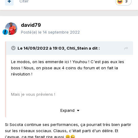
Citer
3
david79
Posté(e)
le 14 septembre 2022
Le 14/09/2022 à 19:03,
Chti_Stein
a dit :
Le modos, on les emmerde ici ! Youhou ! C'est pas eux les
boss ! Nous, on pisse aux 4 coins du forum et on fait la
révolution !
Mais je vous préviens !
Expand
Le premier qui ouvre un sujet "Sotoca en EDF", je lui nique
sa m***
😂
😂
😂
Si Socota continue ses performances, ça pourrait très bien partir
sur les réseaux sociaux. Clauss, c'était parti d'un délire. Et
j'avoue, ça me ferait rire aussi
😄
😜