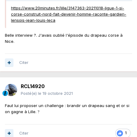
https://www.20minutes.fr/lille/3147363-20211018-ligue-1-si-
corse-construit-nord-fait-devenir-homme-raconte-gardien-
lensois-jean-louis-leca
Belle interview ?. J'avais oublié l'épisode du drapeau corse à
Nice.
Citer
RCL14920
Posté(e)
le 19 octobre 2021
Faut lui proposer un challenge : brandir un drapeau sang et or si
on gagne à Lille.
?
Citer
1