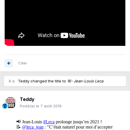
Citer
8 a
Teddy
changed the title to
16- Jean-Louis Leca
Teddy
Posté(e)
le 7 août 2019