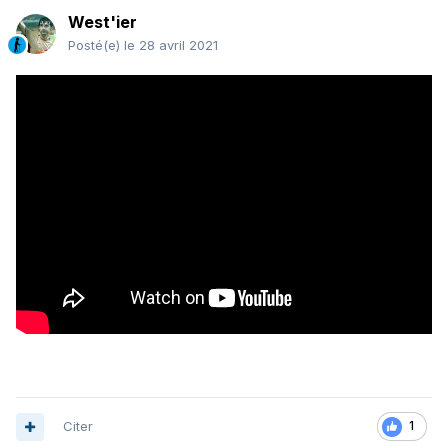
West'ier
Posté(e)
le 28 avril 2021
Citer
1