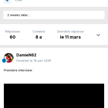
Citer
2 weeks later...
Réponses
Created
Dernière réponse
60
8 a
le 11 mars
DamieN62
Posté(e)
le 19 juin 2018
Première interview :