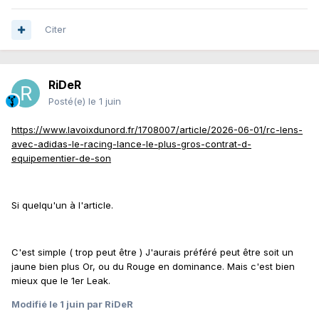
Citer
RiDeR
Posté(e)
le 1 juin
https://www.lavoixdunord.fr/1708007/article/2026-06-01/rc-lens-
avec-adidas-le-racing-lance-le-plus-gros-contrat-d-
equipementier-de-son
Si quelqu'un à l'article.
C'est simple ( trop peut être ) J'aurais préféré peut être soit un
jaune bien plus Or, ou du Rouge en dominance. Mais c'est bien
mieux que le 1er Leak.
Modifié
le 1 juin
par RiDeR