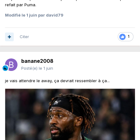
refait par Puma.
Modifié
le 1 juin
par david79
Citer
1
banane2008
Posté(e)
le 1 juin
je vais attendre le away, ça devrait ressembler à ça...