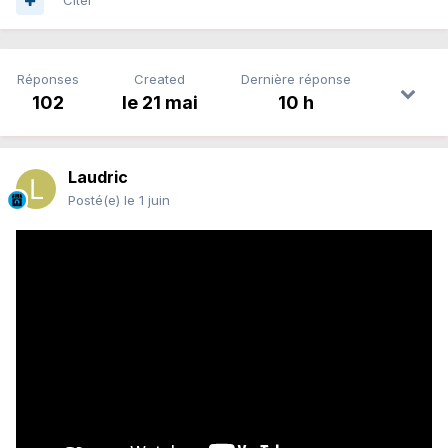
Citer
Réponses
Created
Dernière réponse
102
le 21 mai
10 h
Laudric
Posté(e)
le 1 juin