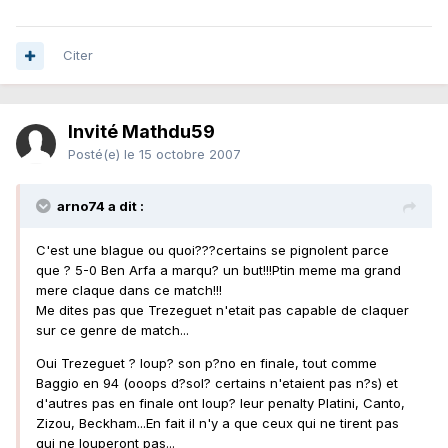
Citer
Invité Mathdu59
Posté(e)
le 15 octobre 2007
arno74 a dit :
C'est une blague ou quoi???certains se pignolent parce
que ? 5-0 Ben Arfa a marqu? un but!!!Ptin meme ma grand
mere claque dans ce match!!!
Me dites pas que Trezeguet n'etait pas capable de claquer
sur ce genre de match...
Oui Trezeguet ? loup? son p?no en finale, tout comme
Baggio en 94 (ooops d?sol? certains n'etaient pas n?s) et
d'autres pas en finale ont loup? leur penalty Platini, Canto,
Zizou, Beckham...En fait il n'y a que ceux qui ne tirent pas
qui ne louperont pas...