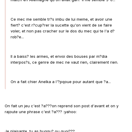
Ce mec me semble tr?s imbu de lui meme, et avoir une
fiert? c'est r?cup?rer la sucette qu'on vient de se faire
voler, et non pas cracher sur le dos du mec qui te l'a d?
rob?e...
Il a baiss? les armes, et envoi des bouses par m?dia
interpos?s, ce genre de mec ne vaut rien, clairement rien.
On a fait chier Anelka a l'?pqoue pour autant que ?a...
On fait un jeu c'est ?a???on reprend son post d'avant et on y
rajoute une phrase c'est ?a??? :yahoo:
Je plaisante, tu as buggu? ou quoi???