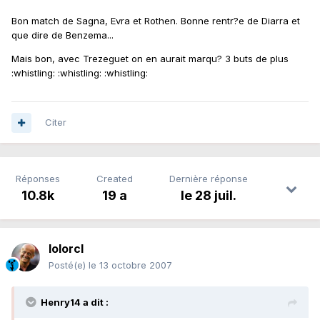
Bon match de Sagna, Evra et Rothen. Bonne rentr?e de Diarra et
que dire de Benzema...
Mais bon, avec Trezeguet on en aurait marqu? 3 buts de plus
:whistling: :whistling: :whistling:
Citer
Réponses
Created
Dernière réponse
10.8k
19 a
le 28 juil.
lolorcl
Posté(e)
le 13 octobre 2007
Henry14 a dit :