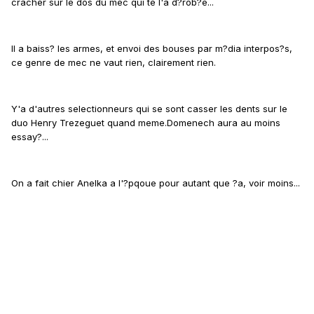
cracher sur le dos du mec qui te l'a d?rob?e...
Il a baiss? les armes, et envoi des bouses par m?dia interpos?s,
ce genre de mec ne vaut rien, clairement rien.
Y'a d'autres selectionneurs qui se sont casser les dents sur le
duo Henry Trezeguet quand meme.Domenech aura au moins
essay?...
On a fait chier Anelka a l'?pqoue pour autant que ?a, voir moins...