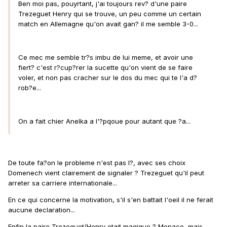
Ben moi pas, pouyrtant, j'ai toujours rev? d'une paire
Trezeguet Henry qui se trouve, un peu comme un certain
match en Allemagne qu'on avait gan? il me semble 3-0...
Ce mec me semble tr?s imbu de lui meme, et avoir une
fiert? c'est r?cup?rer la sucette qu'on vient de se faire
voler, et non pas cracher sur le dos du mec qui te l'a d?
rob?e...
On a fait chier Anelka a l'?pqoue pour autant que ?a...
De toute fa?on le probleme n'est pas l?, avec ses choix
Domenech vient clairement de signaler ? Trezeguet qu'il peut
arreter sa carriere internationale...
En ce qui concerne la motivation, s'il s'en battait l'oeil il ne ferait
aucune declaration...
Enfin la paire Trezeguet/Henry etait magique ? Monaco, mais