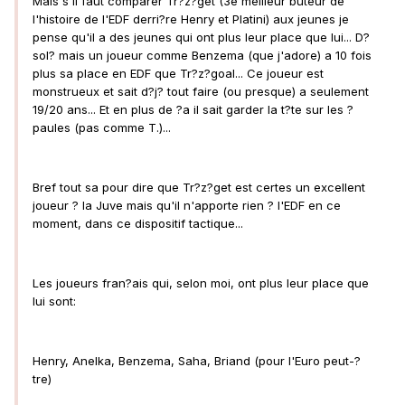
Mais s'il faut comparer Tr?z?get (3e meilleur buteur de
l'histoire de l'EDF derri?re Henry et Platini) aux jeunes je
pense qu'il a des jeunes qui ont plus leur place que lui... D?
sol? mais un joueur comme Benzema (que j'adore) a 10 fois
plus sa place en EDF que Tr?z?goal... Ce joueur est
monstrueux et sait d?j? tout faire (ou presque) a seulement
19/20 ans... Et en plus de ?a il sait garder la t?te sur les ?
paules (pas comme T.)...
Bref tout sa pour dire que Tr?z?get est certes un excellent
joueur ? la Juve mais qu'il n'apporte rien ? l'EDF en ce
moment, dans ce dispositif tactique...
Les joueurs fran?ais qui, selon moi, ont plus leur place que
lui sont:
Henry, Anelka, Benzema, Saha, Briand (pour l'Euro peut-?
tre)