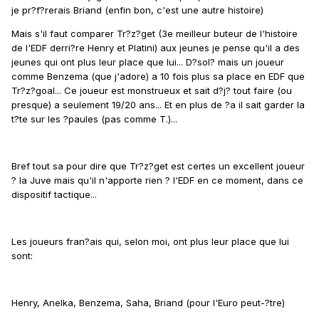
je pr?f?rerais Briand (enfin bon, c'est une autre histoire)
Mais s'il faut comparer Tr?z?get (3e meilleur buteur de l'histoire
de l'EDF derri?re Henry et Platini) aux jeunes je pense qu'il a des
jeunes qui ont plus leur place que lui... D?sol? mais un joueur
comme Benzema (que j'adore) a 10 fois plus sa place en EDF que
Tr?z?goal... Ce joueur est monstrueux et sait d?j? tout faire (ou
presque) a seulement 19/20 ans... Et en plus de ?a il sait garder la
t?te sur les ?paules (pas comme T.)...
Bref tout sa pour dire que Tr?z?get est certes un excellent joueur
? la Juve mais qu'il n'apporte rien ? l'EDF en ce moment, dans ce
dispositif tactique...
Les joueurs fran?ais qui, selon moi, ont plus leur place que lui
sont:
Henry, Anelka, Benzema, Saha, Briand (pour l'Euro peut-?tre)