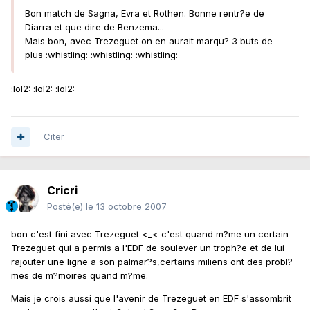
Bon match de Sagna, Evra et Rothen. Bonne rentr?e de
Diarra et que dire de Benzema...
Mais bon, avec Trezeguet on en aurait marqu? 3 buts de
plus :whistling: :whistling: :whistling:
:lol2: :lol2: :lol2:
Citer
Cricri
Posté(e)
le 13 octobre 2007
bon c'est fini avec Trezeguet <_< c'est quand m?me un certain
Trezeguet qui a permis a l'EDF de soulever un troph?e et de lui
rajouter une ligne a son palmar?s,certains miliens ont des probl?
mes de m?moires quand m?me.
Mais je crois aussi que l'avenir de Trezeguet en EDF s'assombrit