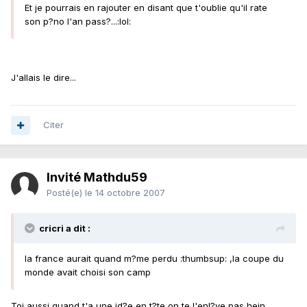
Et je pourrais en rajouter en disant que t'oublie qu'il rate
son p?no l'an pass?...:lol:
J'allais le dire...
Citer
Invité Mathdu59
Posté(e)
le 14 octobre 2007
cricri a dit :
la france aurait quand m?me perdu :thumbsup: ,la coupe du
monde avait choisi son camp
Toi aussi quand t'a une id?e en t?te on te l'enl?ve pas hein..