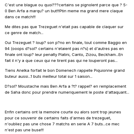
C'est une blague ou quoi???certains se pignolent parce que ? 5-
0 Ben Arfa a marqu? un but!!!Ptin meme ma grand mere claque
dans ce match!!!
Me dites pas que Trezeguet n'etait pas capable de claquer sur
ce genre de match...
Oui Trezeguet ? loup? son p?no en finale, tout comme Baggio en
94 (ooops d?sol? certains n'etaient pas n?s) et d'autres pas en
finale ont loup? leur penalty Platini, Canto, Zizou, Beckham...En
fait il n'y a que ceux qui ne tirent pas qui ne louperont pas...
Tiens Anelka forfait le bon Domenech rappelle Piquionne grand
buteur aussi...1 buts meilleur total sur 1 saison...
D?sol? Moustache mais Ben Arfa a ?t? rappel? en remplacement
de Saha donc pour prendre numeriquement le poste d'attaquant...
Enfin certains ont la memoire courte ou alors sont trop jeunes
pour ce souvenir de certains faits d'armes de trezeguet,
n'oubliez pas une chose 7 matchs en serie A 7 buts...ce mec
n'est pas une buse!!!