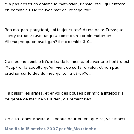
Y'a pas des trucs comme la motivation, l'envie, etc... qui entrent
en compte? Tu le trouves motiv? Trezegol toi?
Ben moi pas, pouyrtant, j'ai toujours rev? d'une paire Trezeguet
Henry qui se trouve, un peu comme un certain match en
Allemagne qu'on avait gan? il me semble 3-0...
Ce mec me semble tr?s imbu de lui meme, et avoir une fiert? c'est
r?cup?rer la sucette qu'on vient de se faire voler, et non pas
cracher sur le dos du mec qui te l'a d?rob?e...
Il a baiss? les armes, et envoi des bouses par m?dia interpos?s,
ce genre de mec ne vaut rien, clairement rien.
On a fait chier Anelka a l'?pqoue pour autant que ?a, voir moins...
Modifié
le 15 octobre 2007
par Mr_Moustache