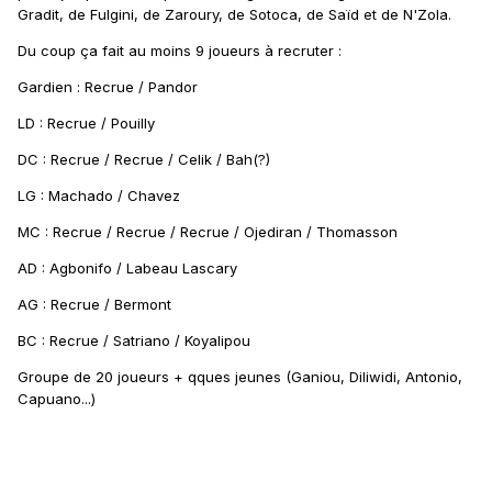
Gradit, de Fulgini, de Zaroury, de Sotoca, de Saïd et de N'Zola.
Du coup ça fait au moins 9 joueurs à recruter
:
Gardien : Recrue / Pandor
LD : Recrue / Pouilly
DC
: Recrue / Recrue / Celik / Bah(?)
LG : Machado / Chavez
MC : Recrue / Recrue / Recrue / Ojediran / Thomasson
AD : Agbonifo / Labeau Lascary
AG
: Recrue / Bermont
BC : Recrue / Satriano / Koyalipou
Groupe de 20 joueurs + qques jeunes (Ganiou, Diliwidi, Antonio,
Capuano...)