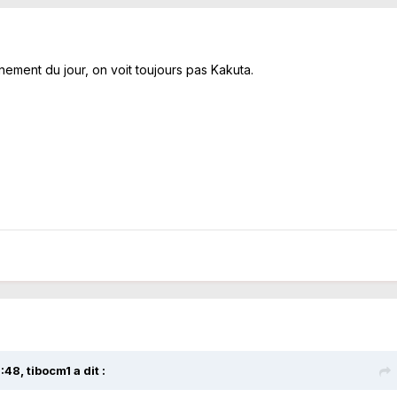
înement du jour, on voit toujours pas Kakuta.
2:48,
tibocm1
a dit :