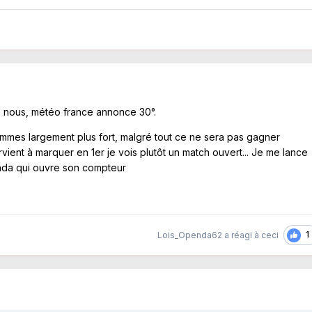
 nous, météo france annonce 30°.
mmes largement plus fort, malgré tout ce ne sera pas gagner
rvient à marquer en 1er je vois plutôt un match ouvert... Je me lance
nda qui ouvre son compteur
1
Lois_Openda62
a réagi à ceci