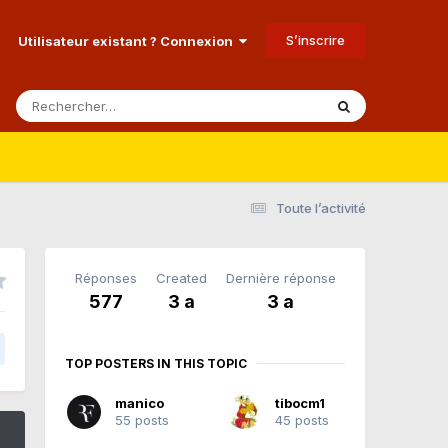
S’inscrire
Utilisateur existant ? Connexion
Toute l’activité
Réponses
Created
Dernière réponse
577
3 a
3 a
TOP POSTERS IN THIS TOPIC
manico
tibocm1
55 posts
45 posts