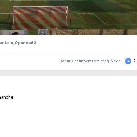
ar Lois_Openda62
2
CoeurO
et
tibocm1
ont réagi à ceci
imanche