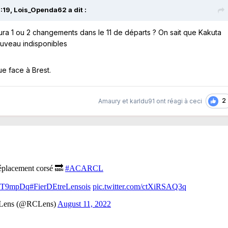
:19,
Lois_Openda62
a dit :
ura 1 ou 2 changements dans le 11 de départs ? On sait que Kakuta
ouveau indisponibles
ue face à Brest.
2
Amaury
et
karldu91
ont réagi à ceci