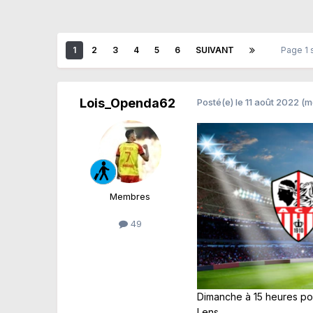
1
2
3
4
5
6
SUIVANT
Page 1 
Lois_Openda62
Posté(e)
le 11 août 2022
(m
Membres
49
Dimanche à 15 heures pou
Lens.