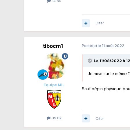
14.8k
Citer
tibocm1
Posté(e)
le 11 août 2022
Le 11/08/2022 à 12
Je mise sur le même 1
Équipe MiL
Sauf pépin physique pour
39.8k
Citer