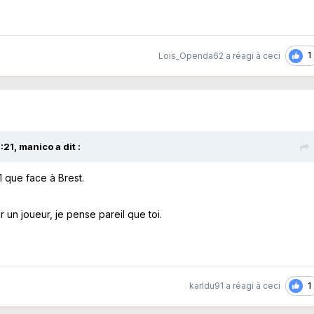
1
Lois_Openda62
a réagi à ceci
:21,
manico
a dit :
1 que face à Brest.
 un joueur, je pense pareil que toi.
1
karldu91
a réagi à ceci