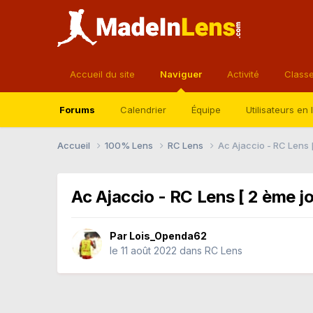
Accueil du site
Naviguer
Activité
Class
Forums
Calendrier
Équipe
Utilisateurs en 
Accueil
100% Lens
RC Lens
Ac Ajaccio - RC Lens 
Ac Ajaccio - RC Lens [ 2 ème j
Par
Lois_Openda62
le 11 août 2022
dans
RC Lens