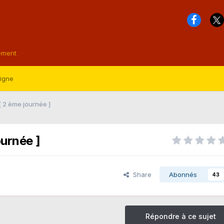
ement
ligne
[ 2 ème journée ]
ournée ]
Share
Abonnés
43
Répondre à ce sujet