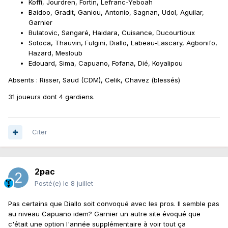
Koffi, Jourdren, Fortin, Lefranc-Yeboah
Baidoo, Gradit, Ganiou, Antonio, Sagnan, Udol, Aguilar,
Garnier
Bulatovic, Sangaré, Haidara, Cuisance, Ducourtioux
Sotoca, Thauvin, Fulgini, Diallo, Labeau-Lascary, Agbonifo,
Hazard, Mesloub
Edouard, Sima, Capuano, Fofana, Dié, Koyalipou
Absents : Risser, Saud (CDM), Celik, Chavez (blessés)
31 joueurs dont 4 gardiens.
Citer
2pac
Posté(e)
le 8 juillet
Pas certains que Diallo soit convoqué avec les pros. Il semble pas
au niveau Capuano idem? Garnier un autre site évoqué que
c'était une option l'année supplémentaire à voir tout ça