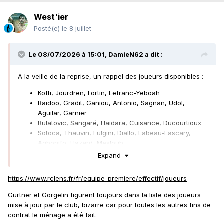
West'ier
Posté(e)
le 8 juillet
Le 08/07/2026 à 15:01,
DamieN62
a dit :
A la veille de la reprise, un rappel des joueurs disponibles
:
Koffi, Jourdren, Fortin, Lefranc-Yeboah
Baidoo, Gradit, Ganiou, Antonio, Sagnan, Udol,
Aguilar, Garnier
Bulatovic, Sangaré, Haidara, Cuisance, Ducourtioux
Sotoca, Thauvin, Fulgini, Diallo, Labeau-Lascary,
Agbonifo, Hazard, Mesloub
Edouard, Sima, Capuano, Fofana, Dié, Koyalipou
Expand
Absents : Risser, Saud (CDM), Celik, Chavez (blessés)
https://www.rclens.fr/fr/equipe-premiere/effectif/joueurs
31 joueurs dont 4 gardiens.
Gurtner et Gorgelin figurent toujours dans la liste des joueurs
mise à jour par le club, bizarre car pour toutes les autres fins de
contrat le ménage a été fait.