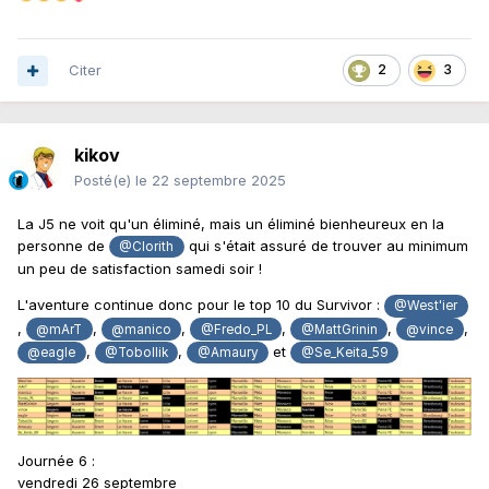
Citer
2
3
kikov
Posté(e)
le 22 septembre 2025
La J5 ne voit qu'un éliminé, mais un éliminé bienheureux en la
personne de
qui s'était assuré de trouver au minimum
@Clorith
un peu de satisfaction samedi soir !
L'aventure continue donc pour le top 10 du Survivor
:
@West'ier
,
,
,
,
,
,
@mArT
@manico
@Fredo_PL
@MattGrinin
@vince
,
,
et
@eagle
@Tobollik
@Amaury
@Se_Keita_59
Journée 6 :
vendredi 26 septembre