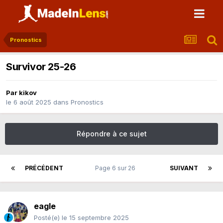
Pronostics
Survivor 25-26
Par
kikov
le 6 août 2025
dans
Pronostics
Répondre à ce sujet
PRÉCÉDENT
Page 6 sur 26
SUIVANT
eagle
Posté(e)
le 15 septembre 2025