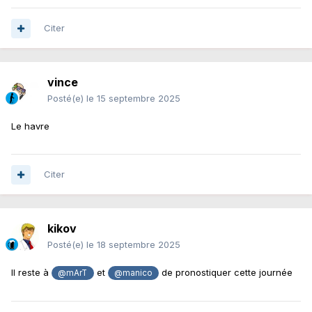
Citer
vince
Posté(e)
le 15 septembre 2025
Le havre
Citer
kikov
Posté(e)
le 18 septembre 2025
Il reste à
et
de pronostiquer cette journée
@mArT
@manico