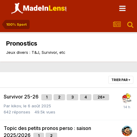
100% Sport
Pronostics
Jeux divers : T&J, Survivor, etc
TRIER PAR
Survivor 25-26
1
2
3
4
26
Par
kikov
,
le 6 août 2025
642
réponses
49.5k
vues
Topic des petits pronos perso : saison
2025/2026
1
2