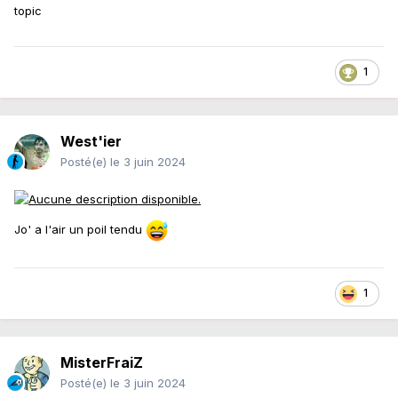
topic
1
West'ier
Posté(e)
le 3 juin 2024
Jo' a l'air un poil tendu
1
MisterFraiZ
Posté(e)
le 3 juin 2024