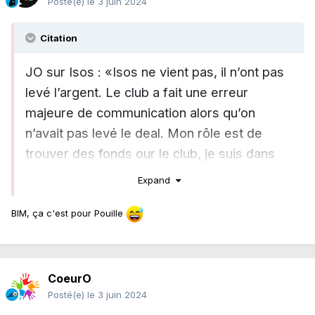
Posté(e)
le 3 juin 2024
Citation
JO sur Isos : «Isos ne vient pas, il n’ont pas
levé l’argent. Le club a fait une erreur
majeure de communication alors qu’on
n’avait pas levé le deal. Mon rôle est de
trouver des fonds our le club, je suis dans
une recherche constante de fonds."
Expand
BIM, ça c'est pour Pouille
CoeurO
Posté(e)
le 3 juin 2024