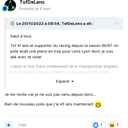
TofDeLens
Posté(e)
le 4 avril
Le 25/11/2022 à 08:54,
TofDeLens
a dit :
Salut à tous.
Tof 41 ans et supporter du racing depuis la saison 96/97. Un
pote avait une place en trop pour Lens-Lyon donc je suis
allé avec et voila!
J'aime le foot (Lens évidemment et le championnat anglais),
la bonne bière, les jeux vidéos, la musique (rock, métal,
blues...), les bons films , séries...
Expand
J'aime aussi l'univers viking.
Je me recite car je ne suis pas venu depuis donc...
Voila voila.
Rien de nouveau juste que j'ai 45 ans maintenant
Citer
1
1