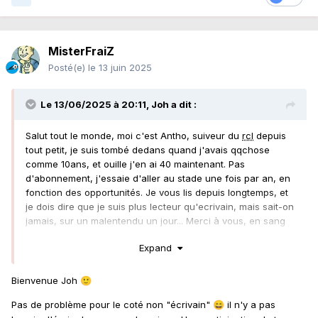
MisterFraiZ
Posté(e)
le 13 juin 2025
Le 13/06/2025 à 20:11,
Joh
a dit :
Salut tout le monde, moi c'est Antho, suiveur du
rcl
depuis
tout petit, je suis tombé dedans quand j'avais qqchose
comme 10ans, et ouille j'en ai 40 maintenant. Pas
d'abonnement, j'essaie d'aller au stade une fois par an, en
fonction des opportunités. Je vous lis depuis longtemps, et
je dois dire que je suis plus lecteur qu'ecrivain, mais sait-on
jamais, sur un malentendu un jour... Merci à vous, en sang
et or!
Expand
Bienvenue Joh
🙂
Pas de problème pour le coté non "écrivain"
il n'y a pas
😄