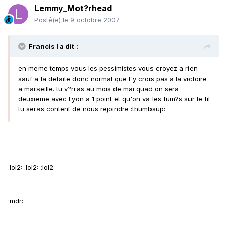
Lemmy_Mot?rhead
Posté(e)
le 9 octobre 2007
Francis l a dit :
en meme temps vous les pessimistes vous croyez a rien
sauf a la defaite donc normal que t'y crois pas a la victoire
a marseille. tu v?rras au mois de mai quad on sera
deuxieme avec Lyon a 1 point et qu'on va les fum?s sur le fil
tu seras content de nous rejoindre :thumbsup:
:lol2: :lol2: :lol2:
:mdr: