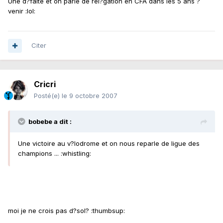
Une d?faite et on parle de rel?gation en CFA dans les 5 ans ?
venir :lol:
Citer
Cricri
Posté(e)
le 9 octobre 2007
bobebe a dit :
Une victoire au v?lodrome et on nous reparle de ligue des
champions ... :whistling:
moi je ne crois pas d?sol? :thumbsup: