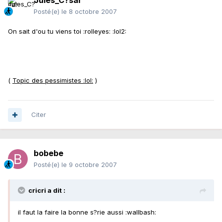
Jules_C?sar
Posté(e)
le 8 octobre 2007
On sait d'ou tu viens toi :rolleyes: :lol2:
(
Topic des pessimistes :lol:
)
Citer
bobebe
Posté(e)
le 9 octobre 2007
cricri a dit :
il faut la faire la bonne s?rie aussi :wallbash: