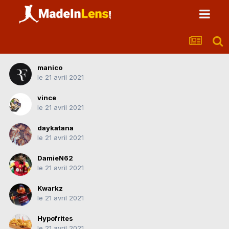
manico
le 21 avril 2021
vince
le 21 avril 2021
daykatana
le 21 avril 2021
DamieN62
le 21 avril 2021
Kwarkz
le 21 avril 2021
Hypofrites
le 21 avril 2021