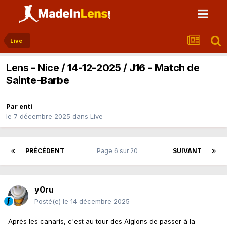
Live
Lens - Nice / 14-12-2025 / J16 - Match de
Sainte-Barbe
Par
enti
le 7 décembre 2025
dans
Live
PRÉCÉDENT
Page 6 sur 20
SUIVANT
y0ru
Posté(e)
le 14 décembre 2025
Après les canaris, c'est au tour des Aiglons de passer à la