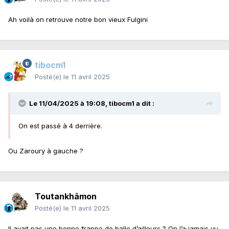
Ah voilà on retrouve notre bon vieux Fulgini
tibocm1
Posté(e)
le 11 avril 2025
Le 11/04/2025 à 19:08,
tibocm1
a dit :
On est passé à 4 derrière.
Ou Zaroury à gauche ?
Toutankhâmon
Posté(e)
le 11 avril 2025
Il avait pas une bonne frappe de balle d’ailleurs ? On l’a jamais vu