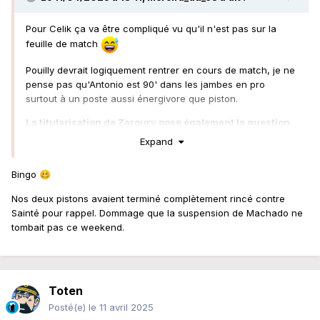
Pour Celik ça va être compliqué vu qu'il n'est pas sur la
feuille de match
Pouilly devrait logiquement rentrer en cours de match, je ne
pense pas qu'Antonio est 90' dans les jambes en pro
surtout à un poste aussi énergivore que piston.
La titularisation de Zaroury pose également la question
de savoir qui pourra remplacer Machado dans les 10
Expand
dernières minutes. On a vu contre Sainté que le
Colombien donne tellement qu'il a du mal à finir les
Bingo
🥴
matchs désormais.
Dans le cas où on mènerait au score,
le seul changement possible que je vois c'est Sarr et
Nos deux pistons avaient terminé complètement rincé contre
Médina qui décalerait à gauche.
Sainté pour rappel. Dommage que la suspension de Machado ne
tombait pas ce weekend.
Antonio <-> Pouilly, Machado <-> Sarr, Diouf <->
Mendy/Ojediran, Koyalipou <-> SaÏd, Zaroury <-
>N'Zola/Agbonifo. Je ne veux pas être pessimiste mais
sauf blessure, Sotoca a de grande chance de faire les 90'
Toten
Posté(e)
le 11 avril 2025