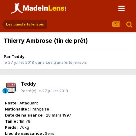
Les transferts lensois
Thierry Ambrose (fin de prêt)
Par
Teddy
le 27 juillet 2018
dans
Les transferts lensois
Teddy
Posté(e)
le 27 juillet 2018
Poste :
Attaquant
Nationalité :
Française
Date de naissance :
28 mars 1997
Taille :
1m 78
Poids :
76kg
Lieu de naissance :
Sens