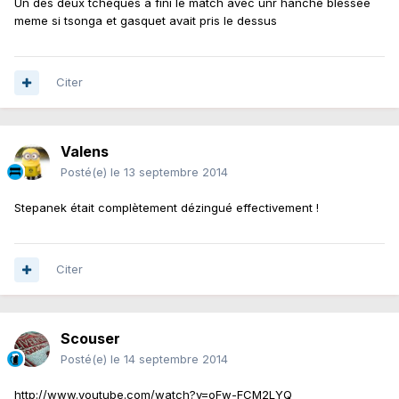
Un des deux tcheques a fini le match avec unr hanche blessée
meme si tsonga et gasquet avait pris le dessus
Citer
Valens
Posté(e)
le 13 septembre 2014
Stepanek était complètement dézingué effectivement !
Citer
Scouser
Posté(e)
le 14 septembre 2014
http://www.youtube.com/watch?v=oFw-FCM2LYQ