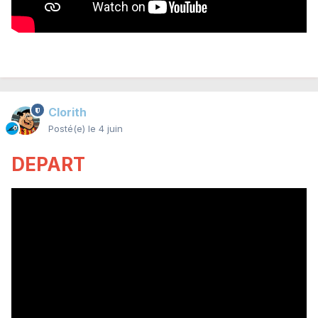
Clorith
Posté(e)
le 4 juin
DEPART