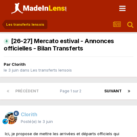
Les transferts lensois
[26-27] Mercato estival - Annonces
officielles - Bilan Transferts
Par
Clorith
le 3 juin
dans
Les transferts lensois
PRÉCÉDENT
Page 1 sur 2
SUIVANT
Clorith
Posté(e)
le 3 juin
Ici, je propose de mettre les arrivées et départs officiels qui