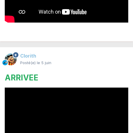
Clorith
Posté(e)
le 5 juin
ARRIVEE