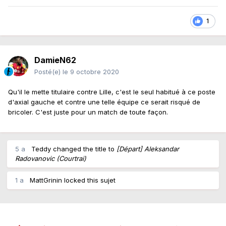
aucunement la porte : «
Le gros du
1
mercato est terminé mais il y a encore
des endroits où ce n’est pas le cas.
Maintenant, « Rado » était encore là au 6
DamieN62
Posté(e)
le 9 octobre 2020
octobre et s’il a eu 90 minutes ce jeudi,
c’est aussi que je n’ai jamais fait une croix
Qu'il le mette titulaire contre Lille, c'est le seul habitué à ce poste
d'axial gauche et contre une telle équipe ce serait risqué de
sur lui. Ce sont les circonstances qui
bricoler. C'est juste pour un match de toute façon.
faisaient que lui souhaitent trouver un
autre challenge. Qu’il soit là pendant 3
5 a
Teddy
changed the title to
[Départ] Aleksandar
mois ou 8 mois, il est un joueur du groupe
Radovanovic (Courtrai)
et donc sélectionnable.
» Pour rappel, en
1 a
MattGrinin
locked this sujet
défense, le
RC Lens
était privé de
Steven Fortes et Facundo Medina, en
sélection respectivement avec le Cap