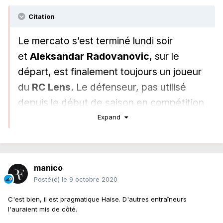
Citation
Le mercato s’est terminé lundi soir
et
Aleksandar Radovanovic
, sur le
départ, est finalement toujours un joueur
du
RC Lens
. Le défenseur, pas utilisé
depuis le début de saison en compétition
officielle, a joué tout le match ce jeudi
Expand
contre Chambly en amical (2-0), mettant
dans les duels son intensité habituelle.
manico
Entraîneur des
Sang et Or
,
Franck
Posté(e)
le 9 octobre 2020
Haise
ne sait pas encore s’il pourra
C'est bien, il est pragmatique Haise. D'autres entraîneurs
compter sur le Serbe jusqu’à la fin de la
l'auraient mis de côté.
saison, mais il ne lui ferme en tout cas