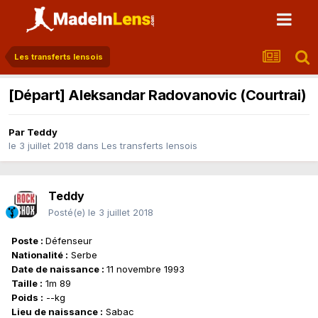
Les transferts lensois
[Départ] Aleksandar Radovanovic (Courtrai)
Par
Teddy
le 3 juillet 2018
dans
Les transferts lensois
Teddy
Posté(e)
le 3 juillet 2018
Poste :
Défenseur
Nationalité :
Serbe
Date de naissance :
11 novembre 1993
Taille :
1m 89
Poids :
--kg
Lieu de naissance :
Sabac