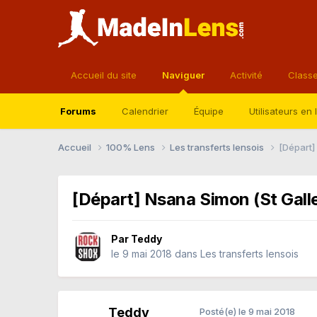
Accueil du site
Naviguer
Activité
Class
Forums
Calendrier
Équipe
Utilisateurs en 
Accueil
100% Lens
Les transferts lensois
[Départ]
[Départ] Nsana Simon (St Gall
Par
Teddy
le 9 mai 2018
dans
Les transferts lensois
Teddy
Posté(e)
le 9 mai 2018