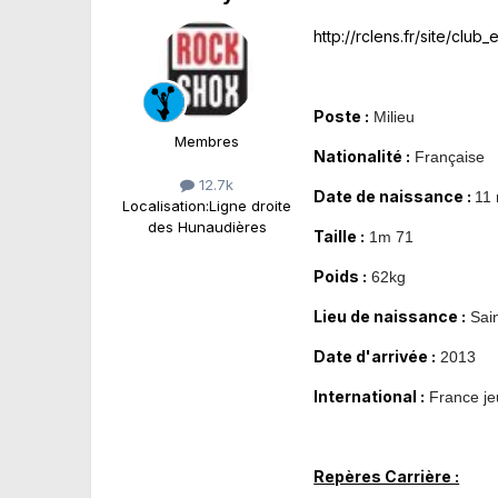
http://rclens.fr/site/clu
Poste :
Milieu
Membres
Nationalité :
Française
12.7k
Date de naissance :
11
Localisation:
Ligne droite
des Hunaudières
Taille :
1m 71
Poids :
62kg
Lieu de naissance :
Sain
Date d'arrivée :
2013
International :
France je
Repères Carrière :