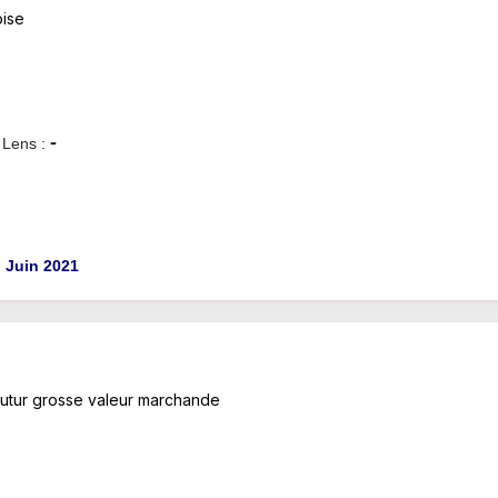
oise
-
 Lens :
n Juin 2021
futur grosse valeur marchande