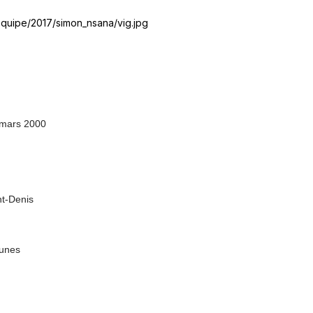
b_equipe/2017/simon_nsana/vig.jpg
 mars 2000
t-Denis
unes