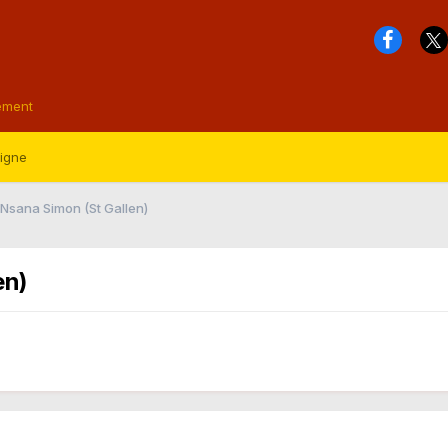
ement
ligne
 Nsana Simon (St Gallen)
en)