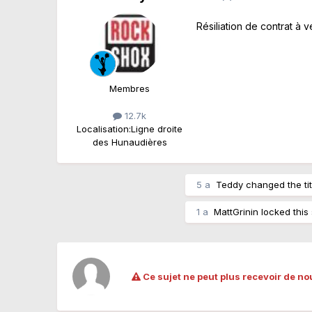
Résiliation de contrat à 
Membres
12.7k
Localisation:
Ligne droite
des Hunaudières
5 a
Teddy
changed the tit
1 a
MattGrinin
locked this 
Ce sujet ne peut plus recevoir de no