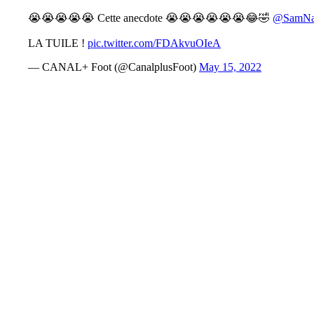
😭😭😭😭😭 Cette anecdote 😭😭😭😭😭😭😂🤣
@SamNa
LA TUILE !
pic.twitter.com/FDAkvuOIeA
— CANAL+ Foot (@CanalplusFoot)
May 15, 2022