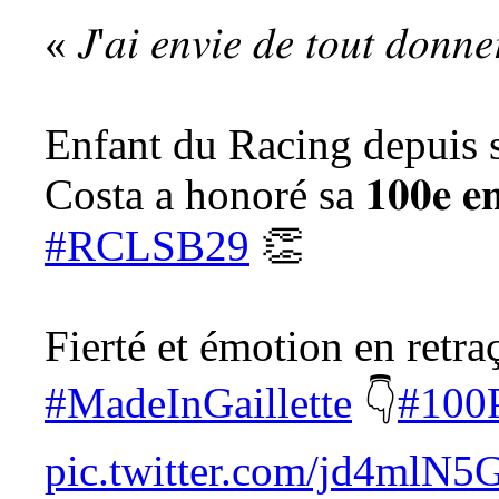
« 𝐽'𝑎𝑖 𝑒𝑛𝑣𝑖𝑒 𝑑𝑒 𝑡𝑜𝑢𝑡 𝑑𝑜𝑛𝑛
Enfant du Racing depuis s
Costa a honoré sa 𝟏𝟎𝟎𝐞 𝐞𝐧 
#RCLSB29
👏
Fierté et émotion en retra
#MadeInGaillette
👇
#100
pic.twitter.com/jd4mlN